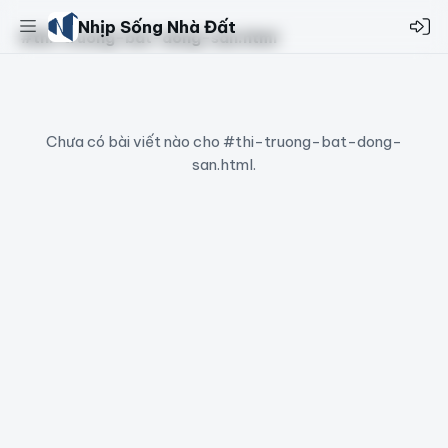
Nhịp Sống Nhà Đất
#thi-truong-bat-dong-san.html
Chưa có bài viết nào cho #thi-truong-bat-dong-
san.html.