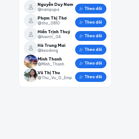
Nguyễn Duy Nam
Theo dõi
@nampupa
Phạm Thị Thơ
Theo dõi
@tho_0810
Hiền Trịnh Thuý
Theo dõi
@hientt_04
Hà Trung Mai
Theo dõi
@keodong
Minh Thanh
Theo dõi
@Minh_Thanh
Vũ Thị Thu
Theo dõi
@Thu_Vu_G_Empire