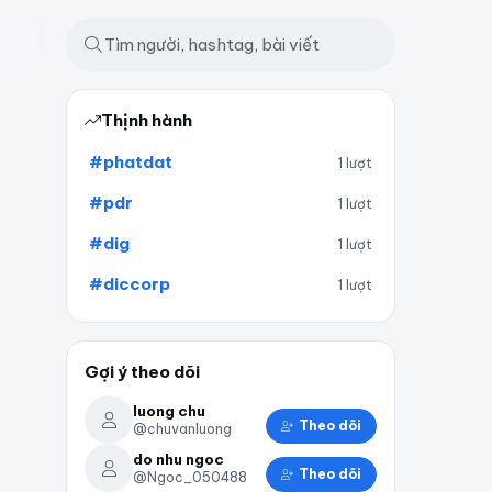
Thịnh hành
#phatdat
1 lượt
#pdr
1 lượt
#dig
1 lượt
#diccorp
1 lượt
Gợi ý theo dõi
luong chu
Theo dõi
@chuvanluong
do nhu ngoc
Theo dõi
@Ngoc_050488