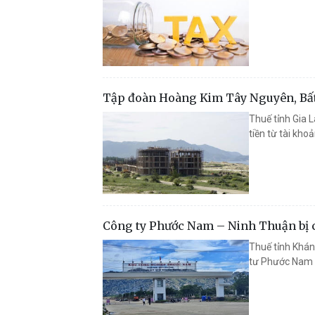
Tập đoàn Hoàng Kim Tây Nguyên, Bất
Thuế tỉnh Gia L
tiền từ tài kho
Công ty Phước Nam – Ninh Thuận bị c
Thuế tỉnh Khán
tư Phước Nam –