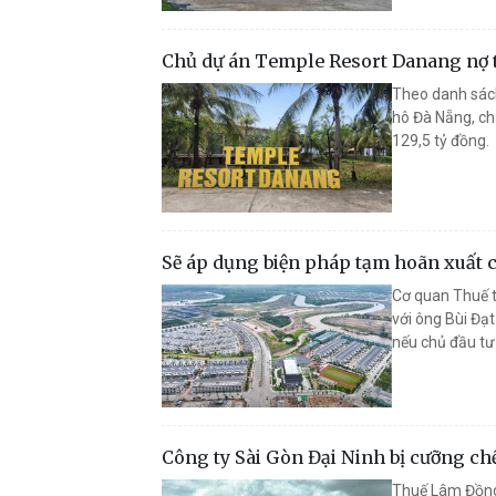
Chủ dự án Temple Resort Danang nợ t
Theo danh sách
hô Đà Nẵng, ch
129,5 tỷ đồng.
Sẽ áp dụng biện pháp tạm hoãn xuất c
Cơ quan Thuế t
với ông Bùi Đạ
nếu chủ đầu tư
Công ty Sài Gòn Đại Ninh bị cưỡng ch
Thuế Lâm Đồng 