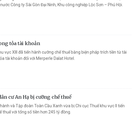
nước Công ty Sài Gòn Đại Ninh, Khu công nghiệp Lộc Sơn – Phú Hội.
ong tỏa tài khoản
u vực XIII đã tiến hành cưỡng chế thuế bằng biện pháp trích tiền từ tài
a tài khoản đối với Merperle Dalat Hotel.
ân cư An Hạ bị cưỡng chế thuế
hành và Tập đoàn Toàn Cầu Xanh vừa bị Chi cục Thuế khu vực II tiến
 thuế với tổng số tiền hơn 245 tỷ đồng.