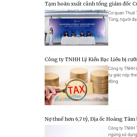
Tạm hoãn xuất cảnh tổng giám đốc Côn
Cơ quan Thuế T
Tùng, người đại
Công ty TNHH Lý Kiều Bạc Liêu bị cưỡn
Công ty TNHH L
tự giác nộp the
đồng.
Nợ thuế hơn 6,7 tỷ, Địa ốc Hoàng Tâm
Công ty TNHH 
ngừng sử dụng 