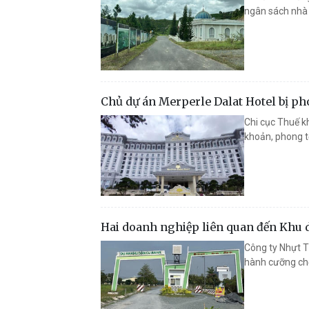
ngân sách nhà 
Chủ dự án Merperle Dalat Hotel bị ph
Chi cục Thuế kh
khoản, phong tỏ
Hai doanh nghiệp liên quan đến Khu d
Công ty Nhựt T
hành cưỡng chế