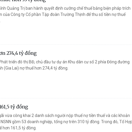
ỉnh Quảng Trị ban hành quyết định cưỡng chế thuế bằng biện pháp trích
oản của Công ty Cổ phần Tập đoàn Trường Thịnh để thu số tiền nợ thuế
.
ơn 274,4 tỷ đồng
hát triển đô thị BĐ, chủ đầu tư dự án Khu dân cư số 2 phía Đông đường
h (Gia Lai) nợ thuế hơn 274,4 tỷ đồng.
61,5 tỷ đồng
i vừa công khai 2 danh sách người nộp thuế nợ tiền thuế và các khoản
 NSNN gồm 53 doanh nghiệp, tổng nợ trên 310 tỷ đồng. Trong đó, Tổ Hợ
ế hơn 161,5 tỷ đồng.