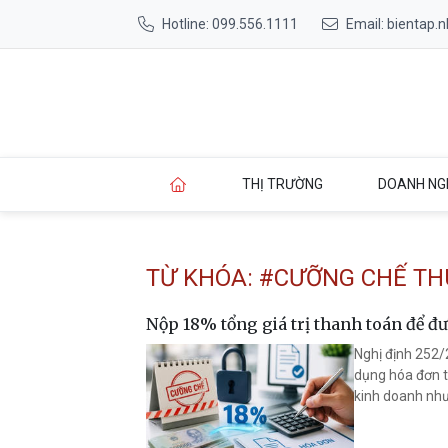
Hotline: 099.556.1111
Email: bientap
THỊ TRƯỜNG
DOANH NG
TỪ KHÓA: #CƯỠNG CHẾ TH
Nộp 18% tổng giá trị thanh toán để đ
Nghị định 252/
dụng hóa đơn t
kinh doanh như