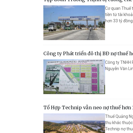
Cơ quan Thuế t
tiền từ tài kh
hơn 33 tỷ đồng
Công ty Phát triển đô thị BĐ nợ thuế h
Công ty TNHH P
Nguyễn Văn Lin
Tổ Hợp Technip vẫn neo nợ thuế hơn 1
Thuế Quảng Ngã
thu khác thuộc
Technip nợ thu