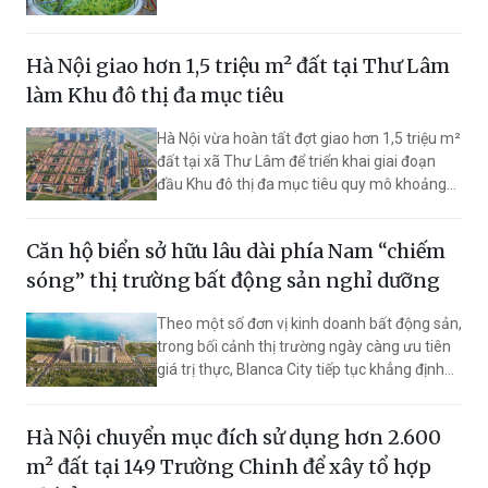
tích hợp tại tâm điểm Nam Hải Phòng. Dự án
kết hợp không gian xanh, hệ tiện ích đồng bộ
và khả năng kết nối thuận tiện, phục vụ đồng
Hà Nội giao hơn 1,5 triệu m² đất tại Thư Lâm
thời cả nhu cầu an cư, nghỉ dưỡng và khai
làm Khu đô thị đa mục tiêu
thác thương mại.
Hà Nội vừa hoàn tất đợt giao hơn 1,5 triệu m²
đất tại xã Thư Lâm để triển khai giai đoạn
đầu Khu đô thị đa mục tiêu quy mô khoảng
696ha. Dự án được quy hoạch phát triển nhà
ở, thương mại, dịch vụ và gần 400.000 m²
Căn hộ biển sở hữu lâu dài phía Nam “chiếm
đất tái định cư.
sóng” thị trường bất động sản nghỉ dưỡng
Theo một số đơn vị kinh doanh bất động sản,
trong bối cảnh thị trường ngày càng ưu tiên
giá trị thực, Blanca City tiếp tục khẳng định
sức hút khi Beacon Tower nhận được sự
quan tâm lớn. Đồng thời, công viên nước quy
Hà Nội chuyển mục đích sử dụng hơn 2.600
mô 15ha liên tục đón lượng khách đông đảo,
góp phần củng cố niềm tin vào tiềm năng
m² đất tại 149 Trường Chinh để xây tổ hợp
khai thác của dự án.