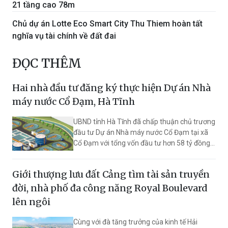
21 tầng cao 78m
Chủ dự án Lotte Eco Smart City Thu Thiem hoàn tất
nghĩa vụ tài chính về đất đai
ĐỌC THÊM
Hai nhà đầu tư đăng ký thực hiện Dự án Nhà
máy nước Cổ Đạm, Hà Tĩnh
UBND tỉnh Hà Tĩnh đã chấp thuận chủ trương
đầu tư Dự án Nhà máy nước Cổ Đạm tại xã
Cổ Đạm với tổng vốn đầu tư hơn 58 tỷ đồng,
nhằm đáp ứng nhu cầu sử dụng nước sạch
của người dân và góp phần thúc đẩy phát
Giới thượng lưu đất Cảng tìm tài sản truyền
triển kinh tế - xã hội địa phương.
đời, nhà phố đa công năng Royal Boulevard
lên ngôi
Cùng với đà tăng trưởng của kinh tế Hải