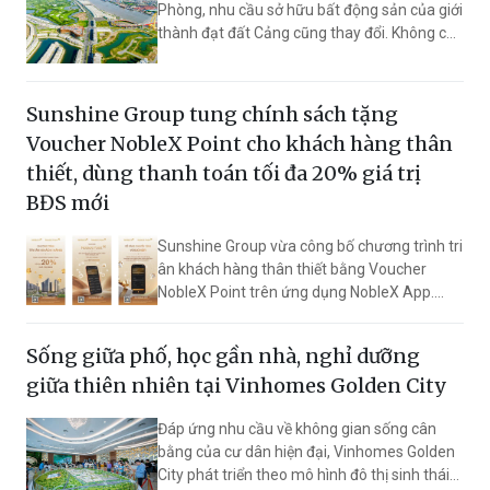
Phòng, nhu cầu sở hữu bất động sản của giới
thành đạt đất Cảng cũng thay đổi. Không chỉ
tạo dòng tiền, tài sản còn phải gìn giữ cơ
nghiệp, nếp sống gia đình và đồng hành cùng
thế hệ kế cận. Royal Boulevard (Vinhomes
Sunshine Group tung chính sách tặng
Royal Island) là dòng nhà phố đa công năng
Voucher NobleX Point cho khách hàng thân
đáp ứng đồng thời những mục tiêu này.
thiết, dùng thanh toán tối đa 20% giá trị
BĐS mới
Sunshine Group vừa công bố chương trình tri
ân khách hàng thân thiết bằng Voucher
NobleX Point trên ứng dụng NobleX App.
Voucher có thể được cộng dồn, chuyển tặng
theo quy định và sử dụng để thanh toán tối
Sống giữa phố, học gần nhà, nghỉ dưỡng
đa 20% giá trị BĐS mới tuỳ từng nhóm dự án.
giữa thiên nhiên tại Vinhomes Golden City
Đáp ứng nhu cầu về không gian sống cân
bằng của cư dân hiện đại, Vinhomes Golden
City phát triển theo mô hình đô thị sinh thái