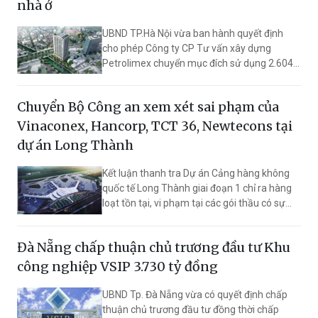
nhà ở
UBND TP.Hà Nội vừa ban hành quyết định
cho phép Công ty CP Tư vấn xây dựng
Petrolimex chuyển mục đích sử dụng 2.604,6
m² đất tại số 149 đường Trường Chinh,
phường Phương Liệt để thực hiện Dự án Tòa
Chuyển Bộ Công an xem xét sai phạm của
nhà hỗn hợp văn phòng, dịch vụ thương mại
và nhà ở.
Vinaconex, Hancorp, TCT 36, Newtecons tại
dự án Long Thành
Kết luận thanh tra Dự án Cảng hàng không
quốc tế Long Thành giai đoạn 1 chỉ ra hàng
loạt tồn tại, vi phạm tại các gói thầu có sự
tham gia của Hancorp, Vinaconex, Fecon,
TCT 36, Newtatco cùng nhiều doanh nghiệp
Đà Nẵng chấp thuận chủ trương đầu tư Khu
khác. Thanh tra Chính phủ đồng thời chuyển
hồ sơ sang Bộ Công an để xem xét điều tra
công nghiệp VSIP 3.730 tỷ đồng
theo quy định.
UBND Tp. Đà Nẵng vừa có quyết định chấp
thuận chủ trương đầu tư đồng thời chấp