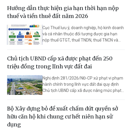
học, công nghệ và chuyển đổi số trong toàn
Hướng dẫn thực hiện gia hạn thời hạn nộp
ngành.
thuế và tiền thuê đất năm 2026
Cục Thuế lưu ý, doanh nghiệp, hộ kinh doanh
và cá nhân thuộc đối tượng được gia hạn
nộp thuế GTGT, thuế TNDN, thuế TNCN và
tiền thuê đất trong 5 tháng cần gửi văn bản
đề nghị gia hạn trước ngày 2/11/2026 để
Chủ tịch UBND cấp xã được phạt đến 250
được áp dụng chính sách.
triệu đồng trong lĩnh vực đất đai
Nghị định 281/2026/NĐ-CP xử phạt vi phạm
hành chính trong lĩnh vực đất đai quy định
Chủ tịch UBND cấp xã được nâng mức phạt
tối đa từ 5 triệu đồng lên 250 triệu đồng,
trong khi lực lượng kiểm tra chuyên ngành
Bộ Xây dựng bỏ đề xuất chấm dứt quyền sở
cũng được mở rộng đáng kể thẩm quyền
nhằm tăng hiệu quả quản lý đất đai.
hữu căn hộ khi chung cư hết niên hạn sử
dụng