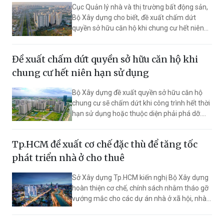
Cục Quản lý nhà và thị trường bất động sản,
Bộ Xây dựng cho biết, đề xuất chấm dứt
quyền sở hữu căn hộ khi chung cư hết niên
hạn sử dụng đã được đưa ra khỏi nội dung
của dự thảo Luật Nhà ở sửa đổi.
Đề xuất chấm dứt quyền sở hữu căn hộ khi
chung cư hết niên hạn sử dụng
Bộ Xây dựng đề xuất quyền sở hữu căn hộ
chung cư sẽ chấm dứt khi công trình hết thời
hạn sử dụng hoặc thuộc diện phải phá dỡ.
Tuy nhiên, chủ sở hữu vẫn được bảo đảm
quyền lợi thông qua việc góp vốn xây dựng lại
Tp.HCM đề xuất cơ chế đặc thù để tăng tốc
hoặc được bồi thường giá trị quyền sử dụng
đất theo quy định.
phát triển nhà ở cho thuê
Sở Xây dựng Tp.HCM kiến nghị Bộ Xây dựng
hoàn thiện cơ chế, chính sách nhằm tháo gỡ
vướng mắc cho các dự án nhà ở xã hội, nhà ở
cho thuê; đồng thời đề xuất hàng loạt ưu đãi
về thủ tục, đất đai và tín dụng để thu hút nhà