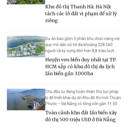
và Thanh Hà B.
Khu đô thị Thanh Hà: Hà Nội
tách các lô đất vi phạm để xử lý
riêng
Dự án bao gồm 5 phân khu chức năng với
quy mô dân số tối đa khoảng 228.560
người và kỳ vọng đón hơn 8,8 triệu lượt
khách du lịch mỗi năm.
Huyện ven biển duy nhất tại TP.
HCM sắp có khu đô thị du lịch
lấn biển gần 3.000ha
Chủ đầu tư đang hoàn thiện thủ tục pháp
lý để triển khai dự án Khu đô thị mới Thuận
Phước – Đà Nẵng có tổng vốn gần 11.500
tỷ đồng (tương đương 500 triệu USD) sau
Toàn cảnh khu đất lấn biển xây
thời gian dài được giao đất.
đô thị 500 triệu USD ở Đà Nẵng