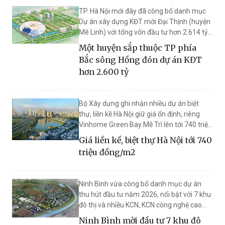
TP. Hà Nội mới đây đã công bố danh mục
Dự án xây dựng KĐT mới Đại Thịnh (huyện
Mê Linh) với tổng vốn đầu tư hơn 2.614 tỷ
đồng.
Một huyện sắp thuộc TP phía
Bắc sông Hồng đón dự án KĐT
hơn 2.600 tỷ
Bộ Xây dựng ghi nhận nhiều dự án biệt
thự, liền kề Hà Nội giữ giá ổn định, riêng
Vinhome Green Bay Mễ Trì lên tới 740 triệu
đồng/m2.
Giá liền kề, biệt thự Hà Nội tới 740
triệu đồng/m2
Ninh Bình vừa công bố danh mục dự án
thu hút đầu tư năm 2026, nổi bật với 7 khu
đô thị và nhiều KCN, KCN công nghệ cao
quy mô lớn.
Ninh Bình mời đầu tư 7 khu đô