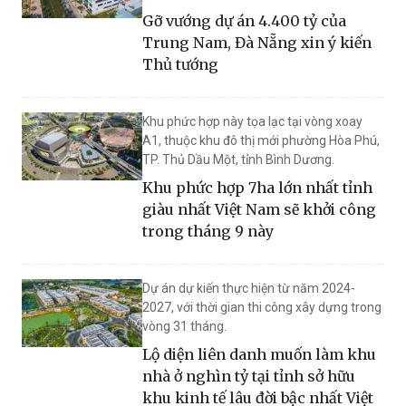
án Golden Hills City.
Gỡ vướng dự án 4.400 tỷ của
Trung Nam, Đà Nẵng xin ý kiến
Thủ tướng
Khu phức hợp này tọa lạc tại vòng xoay
A1, thuộc khu đô thị mới phường Hòa Phú,
TP. Thủ Dầu Một, tỉnh Bình Dương.
Khu phức hợp 7ha lớn nhất tỉnh
giàu nhất Việt Nam sẽ khởi công
trong tháng 9 này
Dự án dự kiến thực hiện từ năm 2024-
2027, với thời gian thi công xây dựng trong
vòng 31 tháng.
Lộ diện liên danh muốn làm khu
nhà ở nghìn tỷ tại tỉnh sở hữu
khu kinh tế lâu đời bậc nhất Việt