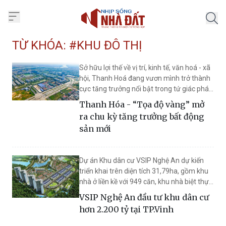
Trang chủ Nhịp Sống Nhà Đất
TỪ KHÓA: #KHU ĐÔ THỊ
Sở hữu lợi thế về vị trí, kinh tế, văn hoá - xã
hội, Thanh Hoá đang vươn mình trở thành
cực tăng trưởng nổi bật trong tứ giác phát
triển kinh tế phía Bắc. Động lực từ hạ tầng
Thanh Hóa - “Tọa độ vàng” mở
và dòng vốn đầu tư quy mô lớn đang tạo
ra chu kỳ tăng trưởng bất động
ra lực đẩy mạnh mẽ, đưa thị trường bất
sản mới
động sản xứ Thanh bước vào chu kỳ phát
triển mới.
Dự án Khu dân cư VSIP Nghệ An dự kiến
triển khai trên diện tích 31,79ha, gồm khu
nhà ở liền kề với 949 căn, khu nhà biệt thự
với 119 căn, khu nhà phố thương mại 188
VSIP Nghệ An đầu tư khu dân cư
căn sẽ bắt đầu triển khai xây dựng vào quý
hơn 2.200 tỷ tại TP.Vinh
I/2026.