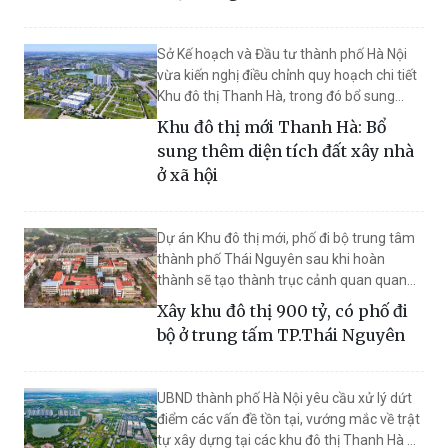
Sở Kế hoạch và Đầu tư thành phố Hà Nội
vừa kiến nghị điều chỉnh quy hoạch chi tiết
Khu đô thị Thanh Hà, trong đó bổ sung
diện tích đất dành xây dựng nhà ở xã hội.
Khu đô thị mới Thanh Hà: Bổ
sung thêm diện tích đất xây nhà
ở xã hội
Dự án Khu đô thị mới, phố đi bộ trung tâm
thành phố Thái Nguyên sau khi hoàn
thành sẽ tạo thành trục cảnh quan quan
trọng kết nối Trung tâm hành chính tỉnh
Xây khu đô thị 900 tỷ, có phố đi
với quảng trường Võ Nguyên Giáp và sông
bộ ở trung tấm TP.Thái Nguyên
Cầu.
UBND thành phố Hà Nội yêu cầu xử lý dứt
điểm các vấn đề tồn tại, vướng mắc về trật
tự xây dựng tại các khu đô thị Thanh Hà A