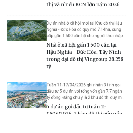
thị và nhiều KCN lớn năm 2026
Dự án nhà ở xã hội mới tại Khu đô thị Hậu
Nghĩa - Đức Hòa có quy mô 7,14ha, cung
cấp gần 1.500 căn hộ cho người thu nhập
thấp. Bài viết tóm gọn vị trí, quy mô, pháp
Nhà ở xã hội gần 1.500 căn tại
lý đăng ký và tiến độ triển khai.
Hậu Nghĩa - Đức Hòa, Tây Ninh
trong đại đô thị Vingroup 28.258
tỷ
Tuần 11-17/04/2026 ghi nhận 3 tỉnh gọi
đầu tư 5 dự án với tổng vốn gần 7.7 ngàn
tỷ đồng. Đáng chú ý là 2 khu đô thị quy mô
lớn tại An Giang và Điện Biên, cùng nhiều
5 dự án gọi đầu tư tuần 11-
dự án hạ tầng, giáo dục và dịch vụ có thể
17/04/2026, 2 khu đô thị vốn gần
tác động đến mặt bằng phát triển khu vực.
6.4 ngàn tỷ tại An Giang và Điện
Biên