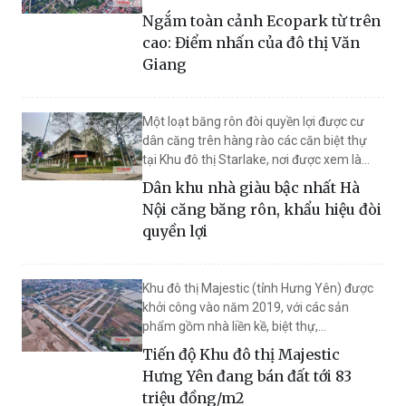
huyện Văn Giang.
Ngắm toàn cảnh Ecopark từ trên
cao: Điểm nhấn của đô thị Văn
Giang
Một loạt băng rôn đòi quyền lợi được cư
dân căng trên hàng rào các căn biệt thự
tại Khu đô thị Starlake, nơi được xem là
một trong những dự án cao cấp và đắt đỏ
Dân khu nhà giàu bậc nhất Hà
nhất dành cho giới nhà giàu Hà Nội.
Nội căng băng rôn, khẩu hiệu đòi
quyền lợi
Khu đô thị Majestic (tỉnh Hưng Yên) được
khởi công vào năm 2019, với các sản
phẩm gồm nhà liền kề, biệt thự,
shophouse, nhà ở xã hội và chung cư.
Tiến độ Khu đô thị Majestic
Hưng Yên đang bán đất tới 83
triệu đồng/m2