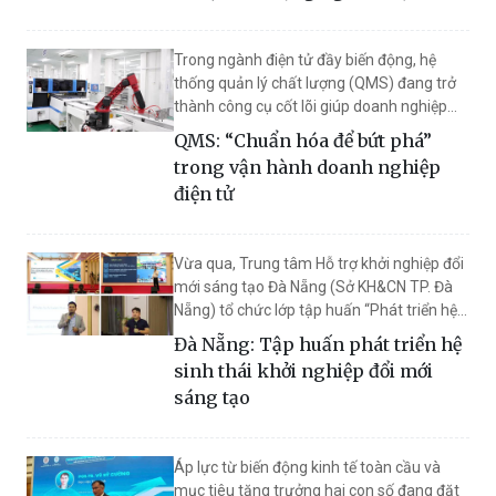
Trong ngành điện tử đầy biến động, hệ
thống quản lý chất lượng (QMS) đang trở
thành công cụ cốt lõi giúp doanh nghiệp
chuẩn hóa quy trình, kiểm soát rủi ro và
QMS: “Chuẩn hóa để bứt phá”
nâng cao năng suất bền vững.
trong vận hành doanh nghiệp
điện tử
Vừa qua, Trung tâm Hỗ trợ khởi nghiệp đổi
mới sáng tạo Đà Nẵng (Sở KH&CN TP. Đà
Nẵng) tổ chức lớp tập huấn “Phát triển hệ
sinh thái khởi nghiệp đổi mới sáng tạo trên
Đà Nẵng: Tập huấn phát triển hệ
địa bàn thành phố”.
sinh thái khởi nghiệp đổi mới
sáng tạo
Áp lực từ biến động kinh tế toàn cầu và
mục tiêu tăng trưởng hai con số đang đặt