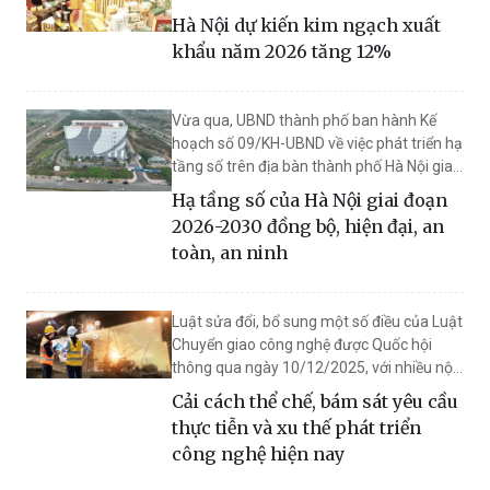
2026.
Hà Nội dự kiến kim ngạch xuất
khẩu năm 2026 tăng 12%
Vừa qua, UBND thành phố ban hành Kế
hoạch số 09/KH-UBND về việc phát triển hạ
tầng số trên địa bàn thành phố Hà Nội giai
đoạn 2026-2030.
Hạ tầng số của Hà Nội giai đoạn
2026-2030 đồng bộ, hiện đại, an
toàn, an ninh
Luật sửa đổi, bổ sung một số điều của Luật
Chuyển giao công nghệ được Quốc hội
thông qua ngày 10/12/2025, với nhiều nội
dung đổi mới quan trọng, thể hiện tư duy
Cải cách thể chế, bám sát yêu cầu
cải cách thể chế, bám sát yêu cầu thực
thực tiễn và xu thế phát triển
tiễn và xu thế phát triển công nghệ hiện
công nghệ hiện nay
nay.