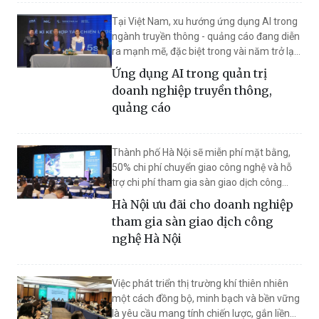
Tại Việt Nam, xu hướng ứng dụng AI trong
ngành truyền thông - quảng cáo đang diễn
ra mạnh mẽ, đặc biệt trong vài năm trở lại
đây. Nhiều agency và doanh nghiệp đã bắt
Ứng dụng AI trong quản trị
đầu sử dụng AI cho các tác vụ như phân
doanh nghiệp truyền thông,
tích dữ liệu khách hàng, tối ưu hiệu suất
quảng cáo
quảng cáo số, cá nhân hóa nội dung hay
tự động hóa báo cáo.
Thành phố Hà Nội sẽ miễn phí mặt bằng,
50% chi phí chuyển giao công nghệ và hỗ
trợ chi phí tham gia sàn giao dịch công
nghệ Hà Nội…
Hà Nội ưu đãi cho doanh nghiệp
tham gia sàn giao dịch công
nghệ Hà Nội
Việc phát triển thị trường khí thiên nhiên
một cách đồng bộ, minh bạch và bền vững
là yêu cầu mang tính chiến lược, gắn liền