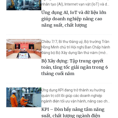
nhân tạo (AI), Internet vạn vật (IoT) và dữ
liệu lớn (Big Data) đang trở thành những
Ứng dụng AI, IoT và dữ liệu lớn
công nghệ cốt lõi giúp doanh nghiệp đổi
giúp doanh nghiệp nâng cao
mới phương thức quản lý sản xuất.
năng suất, chất lượng
Chiều 7/7, Bí thư Đảng uỷ, Bộ trưởng Trần
Hồng Minh chủ trì Hội nghị Ban Chấp hành
Đảng bộ Bộ Xây dựng lần thứ năm (mở
rộng) và Hội nghị Sơ kết 6 tháng đầu năm
Bộ Xây dựng: Tập trung quyết
2026 của Bộ Xây dựng. Hội nghị có sự
toán, tăng tốc giải ngân trong 6
tham dự của đồng chí Nguyễn Thị Tuyến,
tháng cuối năm
Phó Bí thư Đảng uỷ Chính phủ.
Ứng dụng KPI đang trở thành xu hướng
quản trị cốt lõi giúp các doanh nghiệp
ngành điện tối ưu vận hành, nâng cao chất
lượng dịch vụ, với những kết quả rõ nét từ
KPI – Đòn bẩy nâng tầm năng
thực tiễn triển khai.
suất, chất lượng ngành điện