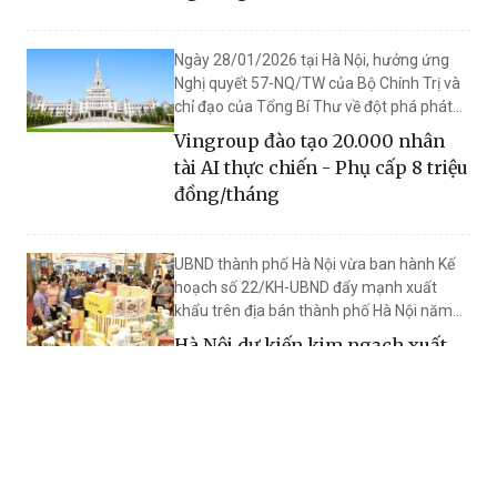
Ngày 28/01/2026 tại Hà Nội, hưởng ứng
Nghị quyết 57-NQ/TW của Bộ Chính Trị và
chỉ đạo của Tổng Bí Thư về đột phá phát
triển khoa học, công nghệ, đổi mới sáng
Vingroup đào tạo 20.000 nhân
tạo và chuyển đổi số quốc gia, Tập đoàn
tài AI thực chiến - Phụ cấp 8 triệu
Vingroup công bố triển khai chương trình
đồng/tháng
đào tạo nhân viên và nhân tài AI thực
chiến quy mô lớn, nhằm góp phần phát
triển nguồn nhân lực công nghệ cao cho
UBND thành phố Hà Nội vừa ban hành Kế
đất nước. Học viên sẽ được miễn phí đào
hoạch số 22/KH-UBND đẩy mạnh xuất
tạo và được nhận phụ cấp 8 triệu
khẩu trên địa bán thành phố Hà Nội năm
đồng/tháng.
2026.
Hà Nội dự kiến kim ngạch xuất
khẩu năm 2026 tăng 12%
Vừa qua, UBND thành phố ban hành Kế
hoạch số 09/KH-UBND về việc phát triển hạ
tầng số trên địa bàn thành phố Hà Nội giai