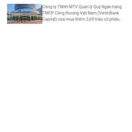
đảm bảo các chỉ tiêu an toàn.
Công ty TNHH MTV Quản lý Quỹ Ngân hàng
TMCP Công thương Việt Nam (VietinBank
Capital) vừa mua thêm 2,69 triệu cổ phiếu
PET của Tổng công ty cổ phần Dịch vụ Tổng
hợp Dầu khí (Petrosetco, mã PET - sàn
HOSE) để nâng sở hữu lên 19% vốn điều lệ.