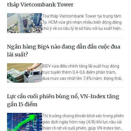
tháp Vietcombank Tower
Tòa tháp Vietcombank Tower tại trung tâm
Tp. HCM vừa ghi nhận nhiều biến động đáng
chú ý về cơ cấu tỷ lệ sở hữu với sự xuất hiện
của lãnh đạo Ngân hàng Vietcombank.
Ngân hàng Big4 nào đang dẫn đầu cuộc đua
lãi suất?
BIDV vừa điều chỉnh tăng lãi suất huy động
trực tuyến thêm 0,4-0,6 điểm phần trăm,
đưa mức cao nhất lên 7,4%/năm. Động thái
này giúp ngân hàng vượt Vietcombank,
VietinBank và Agribank, trở thành nhà băng
Lực cầu cuối phiên bùng nổ, VN-Index tăng
có lãi suất huy động cao nhất trong nhóm
Big4.
gần 15 điểm
Thị trường chứng khoán khởi sắc trong phiên
giao dịch ngày hôm nay (4/8) khi lực cầu cải
thiện rõ rệt về cuối phiên, giúp VN-Index tăng