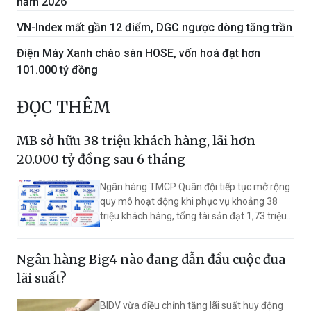
năm 2026
VN-Index mất gần 12 điểm, DGC ngược dòng tăng trần
Điện Máy Xanh chào sàn HOSE, vốn hoá đạt hơn
101.000 tỷ đồng
ĐỌC THÊM
MB sở hữu 38 triệu khách hàng, lãi hơn
20.000 tỷ đồng sau 6 tháng
Ngân hàng TMCP Quân đội tiếp tục mở rộng
quy mô hoạt động khi phục vụ khoảng 38
triệu khách hàng, tổng tài sản đạt 1,73 triệu
tỷ đồng. Nửa đầu năm 2026, lợi nhuận trước
thuế đạt hơn 20.145 tỷ đồng, tăng 24,1% so
Ngân hàng Big4 nào đang dẫn đầu cuộc đua
với cùng kỳ.
lãi suất?
BIDV vừa điều chỉnh tăng lãi suất huy động