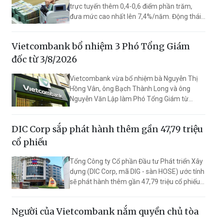
trực tuyến thêm 0,4-0,6 điểm phần trăm,
đưa mức cao nhất lên 7,4%/năm. Động thái
này giúp ngân hàng vượt Vietcombank,
VietinBank và Agribank, trở thành nhà băng
Vietcombank bổ nhiệm 3 Phó Tổng Giám
có lãi suất huy động cao nhất trong nhóm
Big4.
đốc từ 3/8/2026
Vietcombank vừa bổ nhiệm bà Nguyễn Thị
Hồng Vân, ông Bạch Thành Long và ông
Nguyễn Văn Lập làm Phó Tổng Giám từ
3/8/2026 với thời hạn bổ nhiệm 5 năm.
DIC Corp sắp phát hành thêm gần 47,79 triệu
cổ phiếu
Tổng Công ty Cổ phần Đầu tư Phát triển Xây
dựng (DIC Corp, mã DIG - sàn HOSE) ước tính
sẽ phát hành thêm gần 47,79 triệu cổ phiếu
để trả cổ tức. Nếu hoàn thành đợt tăng vốn,
vốn điều lệ dự kiến tăng lên 8.442,2 tỷ đồng.
Người của Vietcombank nắm quyền chủ tòa