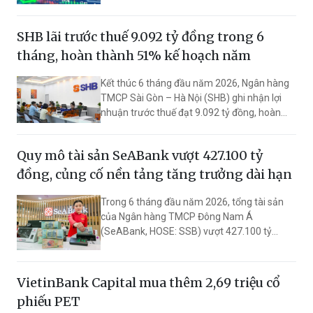
mạnh 14,39 điểm (+0,82%) lên 1.777,23
điểm, vượt ngưỡng đường trung bình 200
SHB lãi trước thuế 9.092 tỷ đồng trong 6
ngày (MA200) quanh vùng 1.773 điểm – một
tín hiệu kỹ thuật tích cực đối với xu hướng
tháng, hoàn thành 51% kế hoạch năm
ngắn hạn.
Kết thúc 6 tháng đầu năm 2026, Ngân hàng
TMCP Sài Gòn – Hà Nội (SHB) ghi nhận lợi
nhuận trước thuế đạt 9.092 tỷ đồng, hoàn
thành 51% kế hoạch năm. Vốn điều lệ tăng
lên mức 53.442 tỷ đồng.
Quy mô tài sản SeABank vượt 427.100 tỷ
đồng, củng cố nền tảng tăng trưởng dài hạn
Trong 6 tháng đầu năm 2026, tổng tài sản
của Ngân hàng TMCP Đông Nam Á
(SeABank, HOSE: SSB) vượt 427.100 tỷ
đồng, lợi nhuận trước thuế hợp nhất đạt
2.625 tỷ đồng. Đồng hành cùng định hướng
giảm mặt bằng lãi suất để hỗ trợ nền kinh tế,
VietinBank Capital mua thêm 2,69 triệu cổ
SeABank tiếp tục duy trì hoạt động hiệu quả,
phiếu PET
mở rộng tín dụng, củng cố nguồn vốn và