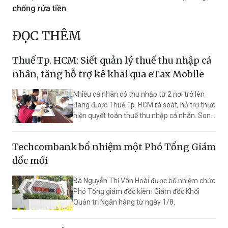
chống rửa tiền
ĐỌC THÊM
Thuế Tp. HCM: Siết quản lý thuế thu nhập cá
nhân, tăng hỗ trợ kê khai qua eTax Mobile
Nhiều cá nhân có thu nhập từ 2 nơi trở lên
đang được Thuế Tp. HCM rà soát, hỗ trợ thực
hiện quyết toán thuế thu nhập cá nhân. Song
song với hỗ trợ, cơ quan thuế cũng triển khai
chuyên đề quản lý đối với cá nhân có thu
Techcombank bổ nhiệm một Phó Tổng Giám
nhập cao nhằm tăng cường chống thất thu
ngân sách và nâng cao tính tuân thủ pháp
đốc mới
luật thuế.
Bà Nguyễn Thị Vân Hoài được bổ nhiệm chức
Phó Tổng giám đốc kiêm Giám đốc Khối
Quản trị Ngân hàng từ ngày 1/8.