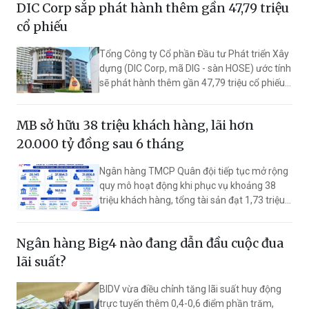
DIC Corp sắp phát hành thêm gần 47,79 triệu
cổ phiếu
Tổng Công ty Cổ phần Đầu tư Phát triển Xây
dựng (DIC Corp, mã DIG - sàn HOSE) ước tính
sẽ phát hành thêm gần 47,79 triệu cổ phiếu
để trả cổ tức. Nếu hoàn thành đợt tăng vốn,
vốn điều lệ dự kiến tăng lên 8.442,2 tỷ đồng.
MB sở hữu 38 triệu khách hàng, lãi hơn
20.000 tỷ đồng sau 6 tháng
Ngân hàng TMCP Quân đội tiếp tục mở rộng
quy mô hoạt động khi phục vụ khoảng 38
triệu khách hàng, tổng tài sản đạt 1,73 triệu
tỷ đồng. Nửa đầu năm 2026, lợi nhuận trước
thuế đạt hơn 20.145 tỷ đồng, tăng 24,1% so
Ngân hàng Big4 nào đang dẫn đầu cuộc đua
với cùng kỳ.
lãi suất?
BIDV vừa điều chỉnh tăng lãi suất huy động
trực tuyến thêm 0,4-0,6 điểm phần trăm,