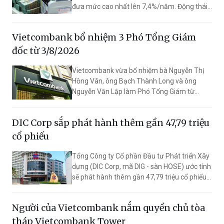
đưa mức cao nhất lên 7,4%/năm. Động thái
này giúp ngân hàng vượt Vietcombank,
VietinBank và Agribank, trở thành nhà băng
Vietcombank bổ nhiệm 3 Phó Tổng Giám
có lãi suất huy động cao nhất trong nhóm
Big4.
đốc từ 3/8/2026
Vietcombank vừa bổ nhiệm bà Nguyễn Thị
Hồng Vân, ông Bạch Thành Long và ông
Nguyễn Văn Lập làm Phó Tổng Giám từ
3/8/2026 với thời hạn bổ nhiệm 5 năm.
DIC Corp sắp phát hành thêm gần 47,79 triệu
cổ phiếu
Tổng Công ty Cổ phần Đầu tư Phát triển Xây
dựng (DIC Corp, mã DIG - sàn HOSE) ước tính
sẽ phát hành thêm gần 47,79 triệu cổ phiếu
để trả cổ tức. Nếu hoàn thành đợt tăng vốn,
vốn điều lệ dự kiến tăng lên 8.442,2 tỷ đồng.
Người của Vietcombank nắm quyền chủ tòa
tháp Vietcombank Tower