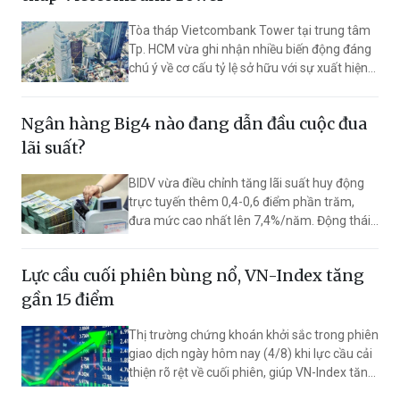
Tòa tháp Vietcombank Tower tại trung tâm
Tp. HCM vừa ghi nhận nhiều biến động đáng
chú ý về cơ cấu tỷ lệ sở hữu với sự xuất hiện
của lãnh đạo Ngân hàng Vietcombank.
Ngân hàng Big4 nào đang dẫn đầu cuộc đua
lãi suất?
BIDV vừa điều chỉnh tăng lãi suất huy động
trực tuyến thêm 0,4-0,6 điểm phần trăm,
đưa mức cao nhất lên 7,4%/năm. Động thái
này giúp ngân hàng vượt Vietcombank,
VietinBank và Agribank, trở thành nhà băng
Lực cầu cuối phiên bùng nổ, VN-Index tăng
có lãi suất huy động cao nhất trong nhóm
Big4.
gần 15 điểm
Thị trường chứng khoán khởi sắc trong phiên
giao dịch ngày hôm nay (4/8) khi lực cầu cải
thiện rõ rệt về cuối phiên, giúp VN-Index tăng
mạnh 14,39 điểm (+0,82%) lên 1.777,23