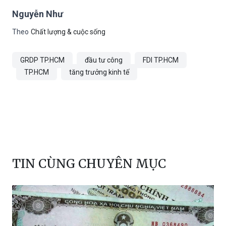
Nguyễn Như
Theo
Chất lượng & cuộc sống
GRDP TP.HCM
đầu tư công
FDI TP.HCM
TP.HCM
tăng trưởng kinh tế
TIN CÙNG CHUYÊN MỤC