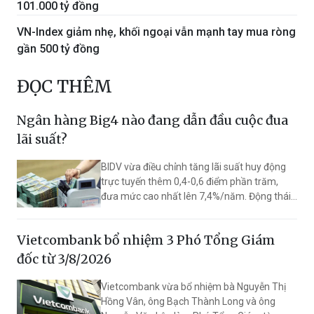
101.000 tỷ đồng
VN-Index giảm nhẹ, khối ngoại vẫn mạnh tay mua ròng
gần 500 tỷ đồng
ĐỌC THÊM
Ngân hàng Big4 nào đang dẫn đầu cuộc đua
lãi suất?
BIDV vừa điều chỉnh tăng lãi suất huy động
trực tuyến thêm 0,4-0,6 điểm phần trăm,
đưa mức cao nhất lên 7,4%/năm. Động thái
này giúp ngân hàng vượt Vietcombank,
VietinBank và Agribank, trở thành nhà băng
Vietcombank bổ nhiệm 3 Phó Tổng Giám
có lãi suất huy động cao nhất trong nhóm
Big4.
đốc từ 3/8/2026
Vietcombank vừa bổ nhiệm bà Nguyễn Thị
Hồng Vân, ông Bạch Thành Long và ông