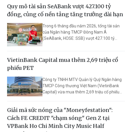
lên mức 53.442 tỷ đồng.
Quy mô tài sản SeABank vượt 427.100 tỷ
đồng, củng cố nền tảng tăng trưởng dài hạn
Trong 6 tháng đầu năm 2026, tổng tài sản
của Ngân hàng TMCP Đông Nam Á
(SeABank, HOSE: SSB) vượt 427.100 tỷ
đồng, lợi nhuận trước thuế hợp nhất đạt
2.625 tỷ đồng. Đồng hành cùng định hướng
giảm mặt bằng lãi suất để hỗ trợ nền kinh tế,
VietinBank Capital mua thêm 2,69 triệu cổ
SeABank tiếp tục duy trì hoạt động hiệu quả,
phiếu PET
mở rộng tín dụng, củng cố nguồn vốn và
đảm bảo các chỉ tiêu an toàn.
Công ty TNHH MTV Quản lý Quỹ Ngân hàng
TMCP Công thương Việt Nam (VietinBank
Capital) vừa mua thêm 2,69 triệu cổ phiếu
PET của Tổng công ty cổ phần Dịch vụ Tổng
hợp Dầu khí (Petrosetco, mã PET - sàn
Giải mã sức nóng của "Moneyfestation":
HOSE) để nâng sở hữu lên 19% vốn điều lệ.
Cách FE CREDIT "chạm sóng" Gen Z tại
VPBank Ho Chi Minh City Music Half