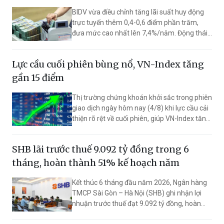
BIDV vừa điều chỉnh tăng lãi suất huy động
trực tuyến thêm 0,4-0,6 điểm phần trăm,
đưa mức cao nhất lên 7,4%/năm. Động thái
này giúp ngân hàng vượt Vietcombank,
VietinBank và Agribank, trở thành nhà băng
Lực cầu cuối phiên bùng nổ, VN-Index tăng
có lãi suất huy động cao nhất trong nhóm
Big4.
gần 15 điểm
Thị trường chứng khoán khởi sắc trong phiên
giao dịch ngày hôm nay (4/8) khi lực cầu cải
thiện rõ rệt về cuối phiên, giúp VN-Index tăng
mạnh 14,39 điểm (+0,82%) lên 1.777,23
điểm, vượt ngưỡng đường trung bình 200
SHB lãi trước thuế 9.092 tỷ đồng trong 6
ngày (MA200) quanh vùng 1.773 điểm – một
tín hiệu kỹ thuật tích cực đối với xu hướng
tháng, hoàn thành 51% kế hoạch năm
ngắn hạn.
Kết thúc 6 tháng đầu năm 2026, Ngân hàng
TMCP Sài Gòn – Hà Nội (SHB) ghi nhận lợi
nhuận trước thuế đạt 9.092 tỷ đồng, hoàn
thành 51% kế hoạch năm. Vốn điều lệ tăng