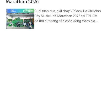
Marathon 2026
Cuối tuần qua, giải chạy VPBank Ho Chi Minh
City Music Half Marathon 2026 tại TP.HCM
đã thu hút đông đảo cộng đồng tham gia.
Đồng hành cùng sự kiện, FE CREDIT gây ấn
tượng với không gian trải nghiệm “Trạm Tiếp
Sức Tài Chính - The 1st Moneyfestation” thu
hút hàng nghìn lượt khách tham gia.