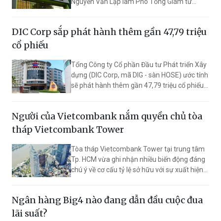
Nguyễn Văn Lập làm Phó Tổng Giám từ
3/8/2026 với thời hạn bổ nhiệm 5 năm.
DIC Corp sắp phát hành thêm gần 47,79 triệu
cổ phiếu
Tổng Công ty Cổ phần Đầu tư Phát triển Xây
dựng (DIC Corp, mã DIG - sàn HOSE) ước tính
sẽ phát hành thêm gần 47,79 triệu cổ phiếu
để trả cổ tức. Nếu hoàn thành đợt tăng vốn,
vốn điều lệ dự kiến tăng lên 8.442,2 tỷ đồng.
Người của Vietcombank nắm quyền chủ tòa
tháp Vietcombank Tower
Tòa tháp Vietcombank Tower tại trung tâm
Tp. HCM vừa ghi nhận nhiều biến động đáng
chú ý về cơ cấu tỷ lệ sở hữu với sự xuất hiện
của lãnh đạo Ngân hàng Vietcombank.
Ngân hàng Big4 nào đang dẫn đầu cuộc đua
lãi suất?