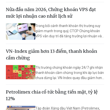
chế chuyển nhượng 1 năm.
Nửa đầu năm 2026, Chứng khoán VPS đạt
mức lợi nhuận cao nhất lịch sử
Trong bối cảnh thanh khoản thị trường suy
giảm mạnh trong quý, CTCP Chứng khoán
VPS vẫn duy trì đà tăng trưởng lợi nhuận và
hiệu quả hoạt động, đưa lợi nhuận trước thuế
6 tháng đầu năm lên 2.925 tỷ đồng, đây là
VN-Index giảm hơn 13 điểm, thanh khoản
mức cao nhất trong lịch sử công ty đối với
một kỳ bán niên.
cầm chừng
Thị trường chứng khoán ngày 24/7 ghi nhận
thanh khoản cầm chừng trong khi áp lực bán
chưa dừng lại. VN-Index quay đầu giảm hơn
13 điểm sau một phiên phục hồi.
Petrolimex chia cổ tức bằng tiền mặt, tỷ lệ
12%
Tập đoàn Xăng dầu Việt Nam (Petrolimex,