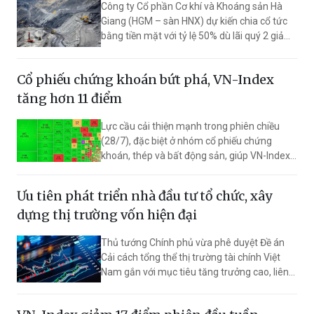
Công ty Cổ phần Cơ khí và Khoáng sản Hà
Giang (HGM – sàn HNX) dự kiến chia cổ tức
bằng tiền mặt với tỷ lệ 50% dù lãi quý 2 giảm
tới hơn 95%. Thời gian thanh toán cổ tức dự
kiến ngày 28/8.
Cổ phiếu chứng khoán bứt phá, VN-Index
tăng hơn 11 điểm
Lực cầu cải thiện mạnh trong phiên chiều
(28/7), đặc biệt ở nhóm cổ phiếu chứng
khoán, thép và bất động sản, giúp VN-Index
chốt phiên tăng 11,61 điểm lên 1.680,62
điểm. Độ rộng thị trường tích cực hơn đáng
Ưu tiên phát triển nhà đầu tư tổ chức, xây
kể dù nhóm cổ phiếu vốn hóa lớn chưa thực
dựng thị trường vốn hiện đại
sự bứt phá.
Thủ tướng Chính phủ vừa phê duyệt Đề án
Cải cách tổng thể thị trường tài chính Việt
Nam gắn với mục tiêu tăng trưởng cao, liên
tục đến năm 2045. Đề án đặt trọng tâm phát
triển thị trường vốn theo chuẩn quốc tế, ưu