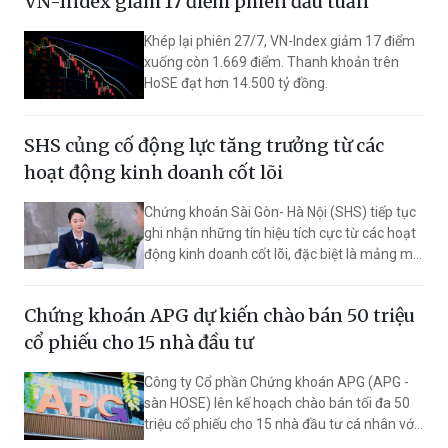
VN-Index giảm 17 điểm phiên đầu tuần
tiên mở rộng lực lượng nhà đầu tư tổ chức,
hiện đại hóa hạ tầng tài chính…
Khép lại phiên 27/7, VN-Index giảm 17 điểm
xuống còn 1.669 điểm. Thanh khoản trên
HoSE đạt hơn 14.500 tỷ đồng.
SHS củng cố động lực tăng trưởng từ các
hoạt động kinh doanh cốt lõi
Chứng khoán Sài Gòn- Hà Nội (SHS) tiếp tục
ghi nhận những tín hiệu tích cực từ các hoạt
động kinh doanh cốt lõi, đặc biệt là mảng môi
giới và ngân hàng đầu tư.
Chứng khoán APG dự kiến chào bán 50 triệu
cổ phiếu cho 15 nhà đầu tư
Công ty Cổ phần Chứng khoán APG (APG -
sàn HOSE) lên kế hoạch chào bán tối đa 50
triệu cổ phiếu cho 15 nhà đầu tư cá nhân với
giá 11.000 đồng/cổ phiếu. Cổ phiếu bị hạn