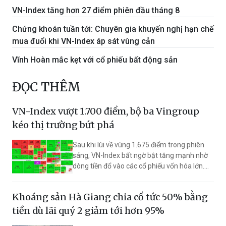
VN-Index tăng hơn 27 điểm phiên đầu tháng 8
Chứng khoán tuần tới: Chuyên gia khuyến nghị hạn chế
mua đuổi khi VN-Index áp sát vùng cản
Vĩnh Hoàn mắc kẹt với cổ phiếu bất động sản
ĐỌC THÊM
VN-Index vượt 1.700 điểm, bộ ba Vingroup
kéo thị trường bứt phá
Sau khi lùi về vùng 1.675 điểm trong phiên
sáng, VN-Index bất ngờ bật tăng mạnh nhờ
dòng tiền đổ vào các cổ phiếu vốn hóa lớn.
Chỉ số đóng cửa tại 1.704,68 điểm, trong bối
cảnh bất động sản và thép dẫn dắt thị
Khoáng sản Hà Giang chia cổ tức 50% bằng
trường, còn nhóm ngân hàng vẫn phân hóa.
tiền dù lãi quý 2 giảm tới hơn 95%