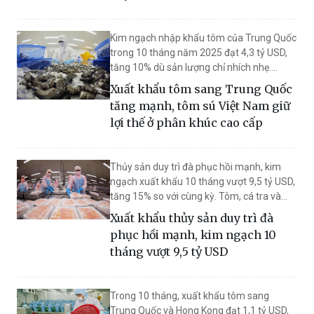
Kim ngạch nhập khẩu tôm của Trung Quốc
trong 10 tháng năm 2025 đạt 4,3 tỷ USD,
tăng 10% dù sản lượng chỉ nhích nhẹ.
Trong bức tranh cạnh tranh ngày càng gay
Xuất khẩu tôm sang Trung Quốc
gắt, tôm sú Việt Nam tiếp tục khẳng định vị
tăng mạnh, tôm sú Việt Nam giữ
thế tại thị trường Trung Quốc và Hồng
lợi thế ở phân khúc cao cấp
Kông.
Thủy sản duy trì đà phục hồi mạnh, kim
ngạch xuất khẩu 10 tháng vượt 9,5 tỷ USD,
tăng 15% so với cùng kỳ. Tôm, cá tra và
nhóm mực - bạch tuộc giữ vai trò trụ cột,
Xuất khẩu thủy sản duy trì đà
trong khi thị trường Trung Quốc, Hồng
phục hồi mạnh, kim ngạch 10
Kông tiếp tục dẫn dắt tăng trưởng.
tháng vượt 9,5 tỷ USD
Trong 10 tháng, xuất khẩu tôm sang
Trung Quốc và Hong Kong đạt 1,1 tỷ USD,