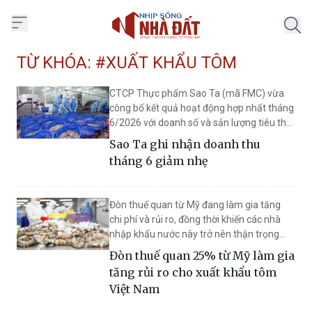
Trang chủ Nhịp Sống Nhà Đất
TỪ KHÓA: #XUẤT KHẨU TÔM
CTCP Thực phẩm Sao Ta (mã FMC) vừa
công bố kết quả hoạt động hợp nhất tháng
6/2026 với doanh số và sản lượng tiêu thụ
giảm so với cùng kỳ năm trước, sau khi ghi
Sao Ta ghi nhận doanh thu
nhận tín hiệu phục hồi trong tháng 5.
tháng 6 giảm nhẹ
Đòn thuế quan từ Mỹ đang làm gia tăng
chi phí và rủi ro, đồng thời khiến các nhà
nhập khẩu nước này trở nên thận trọng
hơn khi nhập khẩu tôm từ Việt Nam.
Đòn thuế quan 25% từ Mỹ làm gia
tăng rủi ro cho xuất khẩu tôm
Việt Nam