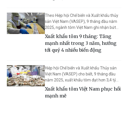
Theo Hiệp hội Chế biến và Xuất khẩu thủy
sản Việt Nam (VASEP), 9 tháng đầu năm
2025, ngành tôm Việt Nam ghi nhận bứt
phá ấn tượng khi kim ngạch xuất khẩu đạt
Xuất khẩu tôm 9 tháng: Tăng
hơn 3,4 tỷ USD, tăng 22% so với cùng kỳ
mạnh nhất trong 3 năm, hướng
năm 2024, mức tăng trưởng mạnh nhất
tới quý 4 nhiều biến động
trong ba năm trở lại đây.
Hiệp hội Chế biến và Xuất khẩu Thủy sản
Việt Nam (VASEP) cho biết, 9 tháng đầu
năm 2025, xuất khẩu tôm đạt hơn 3,4 tỷ
USD, tăng 22% so với cùng kỳ năm 2024 -
Xuất khẩu tôm Việt Nam phục hồi
mức tăng trưởng cao nhất trong ba năm
mạnh mẽ
gần đây.