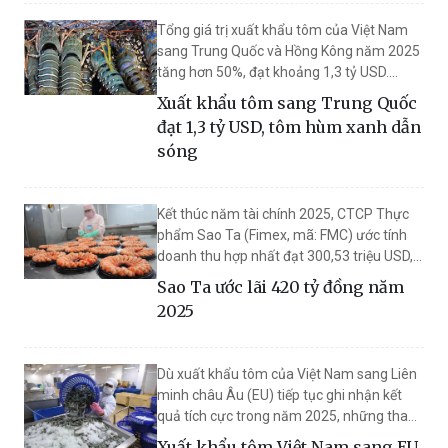
Tổng giá trị xuất khẩu tôm của Việt Nam
sang Trung Quốc và Hồng Kông năm 2025
tăng hơn 50%, đạt khoảng 1,3 tỷ USD.
Trong đó, tôm hùm xanh trở thành động
Xuất khẩu tôm sang Trung Quốc
lực tăng trưởng chính, tiếp tục duy trì đà
đạt 1,3 tỷ USD, tôm hùm xanh dẫn
tích cực ngay tháng đầu năm 2026 với giá
sóng
trị vượt 100 triệu USD.
Kết thúc năm tài chính 2025, CTCP Thực
phẩm Sao Ta (Fimex, mã: FMC) ước tính
doanh thu hợp nhất đạt 300,53 triệu USD,
tăng 19,8% so với cùng kỳ năm trước.
Sao Ta ước lãi 420 tỷ đồng năm
2025
Dù xuất khẩu tôm của Việt Nam sang Liên
minh châu Âu (EU) tiếp tục ghi nhận kết
quả tích cực trong năm 2025, những thay
đổi về quy định liên quan đến phúc lợi động
Xuất khẩu tôm Việt Nam sang EU