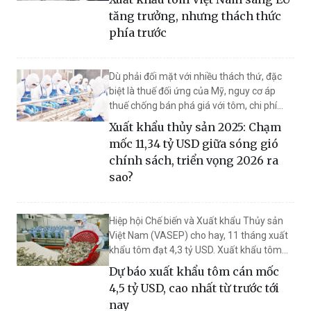
vật đang từng bước chuyển từ tính chất
tăng trưởng, nhưng thách thức
khuyến nghị sang yêu cầu bắt buộc. Diễn
phía trước
biến này được dự báo sẽ tạo ra những điều
chỉnh đáng kể đối với chuỗi cung ứng tôm
vào EU kể từ năm 2026.
Dù phải đối mặt với nhiều thách thứ, đặc
biệt là thuế đối ứng của Mỹ, nguy cơ áp
thuế chống bán phá giá với tôm, chi phí
sản xuất cao cho đến các rào cản kỹ thuật
Xuất khẩu thủy sản 2025: Chạm
ngày càng khắt khe nhưng xuất khẩu thủy
mốc 11,34 tỷ USD giữa sóng gió
sản nước ta lại ghi nhận những cú bật vượt
chính sách, triển vọng 2026 ra
mong đợi.
sao?
Hiệp hội Chế biến và Xuất khẩu Thủy sản
Việt Nam (VASEP) cho hay, 11 tháng xuất
khẩu tôm đạt 4,3 tỷ USD. Xuất khẩu tôm
Việt Nam được kỳ vọng sẽ cán mốc 4,5–
Dự báo xuất khẩu tôm cán mốc
4,6 tỷ USD trong năm 2025, mức cao nhất
4,5 tỷ USD, cao nhất từ trước tới
từ trước đến nay.
nay