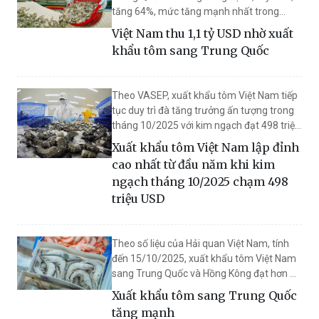
tăng 64%, mức tăng mạnh nhất trong
toàn bộ các thị trường. Riêng tháng
Việt Nam thu 1,1 tỷ USD nhờ xuất
10/2025, thị trường này ghi nhận kim
khẩu tôm sang Trung Quốc
ngạch 140 triệu USD, cao nhất từ trước
đến nay.
Theo VASEP, xuất khẩu tôm Việt Nam tiếp
tục duy trì đà tăng trưởng ấn tượng trong
tháng 10/2025 với kim ngạch đạt 498 triệu
USD, tăng 26% so với cùng kỳ. Nhờ sự phục
Xuất khẩu tôm Việt Nam lập đỉnh
hồi nhu cầu tại nhiều thị trường lớn, đặc
cao nhất từ đầu năm khi kim
biệt là Trung Quốc – Hồng Kông, tổng kim
ngạch tháng 10/2025 chạm 498
ngạch 10 tháng đạt 3,9 tỷ USD, cao hơn
triệu USD
22% so với năm 2024 và nằm trong nhóm
ngành hàng có tốc độ phục hồi mạnh nhất
của thủy sản Việt Nam.
Theo số liệu của Hải quan Việt Nam, tính
đến 15/10/2025, xuất khẩu tôm Việt Nam
sang Trung Quốc và Hồng Kông đạt hơn 1
tỷ USD, tăng 66% so với cùng kỳ năm
Xuất khẩu tôm sang Trung Quốc
ngoái.
tăng mạnh