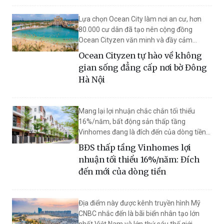
Lựa chọn Ocean City làm nơi an cư, hơn
80.000 cư dân đã tạo nên cộng đồng
Ocean Cityzen văn minh và đầy cảm
hứng, có cuộc sống mới với ngàn vạn trải
Ocean Cityzen tự hào về không
nghiệm thú vị mỗi ngày, được tạo ra bởi
gian sống đẳng cấp nơi bờ Đông
quần thể tiện ích đồ sộ, đa dạng và khác
Hà Nội
biệt bậc nhất ngay phía Đông Hà Nội.
Mang lại lợi nhuận chắc chắn tối thiểu
16%/năm, bất động sản thấp tầng
Vinhomes đang là đích đến của dòng tiền
giai đoạn cuối năm, nhất là khi kênh tiết
BĐS thấp tầng Vinhomes lợi
kiệm đã “mất thiêng”, giá vàng đang rời
nhuận tối thiểu 16%/năm: Đích
đỉnh.
đến mới của dòng tiền
Địa điểm này được kênh truyền hình Mỹ
CNBC nhắc đến là bãi biển nhân tạo lớn