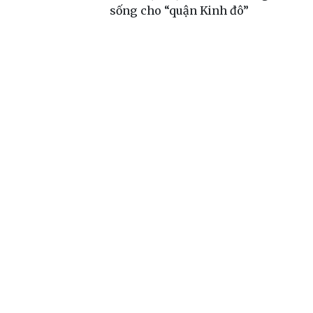
sống cho “quận Kinh đô”
nhất thị trường.