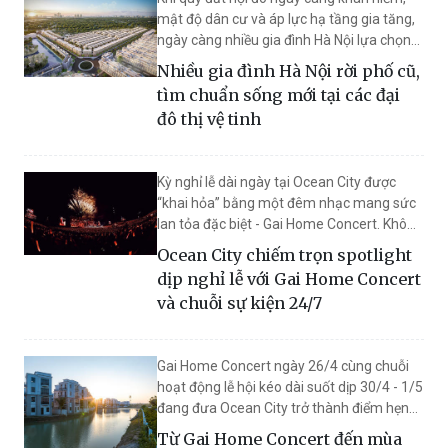
mật độ dân cư và áp lực hạ tầng gia tăng,
ngày càng nhiều gia đình Hà Nội lựa chọn
dịch chuyển ra các đại đô thị vệ tinh để tìm
Nhiều gia đình Hà Nội rời phố cũ,
kiếm một không gian sống rộng rãi, tiện
tìm chuẩn sống mới tại các đại
nghi và bền vững hơn. Trong xu hướng đó,
đô thị vệ tinh
khu compound Vịnh Xanh (Ocean City)
đang là điểm đến được nhiều khách hàng ở
thực quan tâm, lựa chọn nhờ mô hình
Kỳ nghỉ lễ dài ngày tại Ocean City được
sống thấp tầng hoàn chỉnh cùng hệ sinh
“khai hỏa” bằng một đêm nhạc mang sức
thái tiện ích đã hiện hữu.
lan tỏa đặc biệt - Gai Home Concert. Không
chỉ là điểm kết của hành trình “Anh trai
Ocean City chiếm trọn spotlight
vượt ngàn chông gai” 2024, chương trình
dịp nghỉ lễ với Gai Home Concert
còn mở ra chuỗi sự kiện, lễ hội liên tiếp tại
và chuỗi sự kiện 24/7
Ocean City, đưa siêu đô thị phía Đông Hà
Nội trở thành tâm điểm giải trí sôi động
bậc nhất miền Bắc.
Gai Home Concert ngày 26/4 cùng chuỗi
hoạt động lễ hội kéo dài suốt dịp 30/4 - 1/5
đang đưa Ocean City trở thành điểm hẹn
sôi động bậc nhất khu Đông Hà Nội. Trong
Từ Gai Home Concert đến mùa