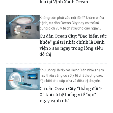
lưu tại Vịnh Xanh Ocean
Không còn phải vào nội đô để khám chữa
bệnh, cư dân Ocean City nay có thể sử
dụng dịch vụ y tế chất lượng cao ngay
trong bán kính vài phút di chuyển. Sự hiện
Cư dân Ocean City: “Bảo hiểm sức
diện của bệnh viện quốc tế 5 sao Vinmec
khỏe” giá trị nhất chính là Bệnh
Ocean Park 2 được cư dân ví như “bảo
viện 5 sao ngay trong lòng siêu
hiểm sức khỏe” giá trị nhất, góp phần hoàn
đô thị
thiện chuẩn sống all-in-one cao cấp. Cùng
lúc, chính sách “5 năm không lo lãi suất”
tạo thêm sức hút mạnh mẽ cho làn sóng
Khu Đông Hà Nội và Hưng Yên nhiều năm
chuyển cư về siêu đô thị phía Đông Thủ đô.
nay thiếu vắng cơ sở y tế chất lượng cao,
đặc biệt cho cấp cứu và điều trị chuyên
sâu. Vì thế, việc Bệnh viện quốc tế Vinmec
Cư dân Ocean City “thắng đời 1-
Ocean Park 2 ngay trong lòng Ocean City
0” khi có hệ thống y tế “xịn”
đi vào vận hành, với hệ thống máy móc
ngay cạnh nhà
hiện đại hàng đầu thế giới cùng đội ngũ y
bác sĩ tay nghề cao, trở thành mảnh ghép
then chốt hoàn thiện chuẩn sống all-in-