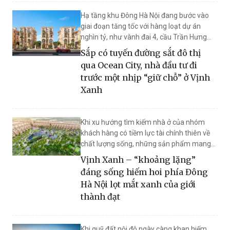
nhưng cũng đủ riêng tư đểchủ nhân trở về
Hạ tầng khu Đông Hà Nội đang bước vào
với khoảng lặng của riêng mình.
giai đoạn tăng tốc với hàng loạt dự án
nghìn tỷ, như vành đai 4, cầu Trần Hưng
Đạo, cầu Ngọc Hồi, đặc biệt là khởi công
Sắp có tuyến đường sắt đô thị
tuyến đường sắt đô thị qua Ocean City...
qua Ocean City, nhà đầu tư đi
Đây là thời điểm thuận lợi để sở hữu Vịnh
trước một nhịp “giữ chỗ” ở Vịnh
Xanh - quỹ căn thấp tầng cuối cùng tại đại
Xanh
đô thị này, trước khi các lợi thế kết nối mới
được hiện thực hóa và thiết lập một mặt
bằng giá mới cho toàn khu vực.
Khi xu hướng tìm kiếm nhà ở của nhóm
khách hàng có tiềm lực tài chính thiên về
chất lượng sống, những sản phẩm mang
lại sự riêng tư, không gian xanh và trải
Vịnh Xanh – “khoảng lặng”
nghiệm nghỉ dưỡng ngay tại nơi ở như Vịnh
đáng sống hiếm hoi phía Đông
Xanh (Ocean City) ngày càng được săn
Hà Nội lọt mắt xanh của giới
đón.
thành đạt
Khi quỹ đất nội đô ngày càng khan hiếm,