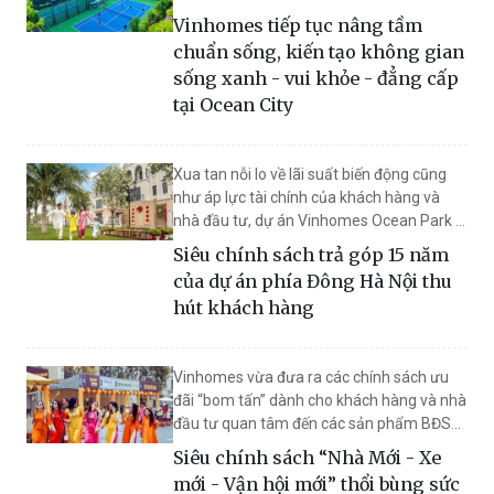
miễn phí trong vòng 2 năm… là những đặc
Vinhomes tiếp tục nâng tầm
quyền đẳng cấp được Vinhomes bổ sung
chuẩn sống, kiến tạo không gian
tại Ocean City
sống xanh - vui khỏe - đẳng cấp
tại Ocean City
Xua tan nỗi lo về lãi suất biến động cũng
như áp lực tài chính của khách hàng và
nhà đầu tư, dự án Vinhomes Ocean Park 2
phía Đông Thủ đô đang mang đến loạt
Siêu chính sách trả góp 15 năm
chính sách ưu đãi vượt trội trên thị trường,
của dự án phía Đông Hà Nội thu
mở ra cơ hội an cư, lập nghiệp trọn vẹn,
hút khách hàng
đồng thời là tài sản sinh lời bền vững trong
tương lai.
Vinhomes vừa đưa ra các chính sách ưu
đãi “bom tấn” dành cho khách hàng và nhà
đầu tư quan tâm đến các sản phẩm BĐS
vượt trội tại Vinhomes Ocean Park 2 -
Siêu chính sách “Nhà Mới - Xe
“quận Kinh Đô” của Ocean City, mở ra cơ
mới - Vận hội mới” thổi bùng sức
hội “ở nhà mới, đón Tết sang” hấp dẫn bậc