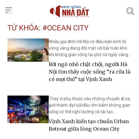
Trang chủ Nhịp Sống Nhà Đất
TỪ KHÓA: #OCEAN CITY
Nhiều gia đình Hà Nội có điều kiện kinh tế
vững vàng đang đối mặt với bài toán khó
khi không gian sống tại phố cũ ngày càng
chật chội, quá tải nhưng lại ngần ngại
Rời ngõ nhỏ chật chội, người Hà
chuyển đi vì tiếc nếp sinh hoạt tiện lợi. Sự
Nội tìm thấy cuộc sống “ra cửa là
xuất hiện của Vịnh Xanh (Vinhomes Ocean
có mọi thứ” tại Vịnh Xanh
Park 3) mang đến lời giải trọn vẹn, giúp cư
dân vừa nâng cấp môi trường sống, vừa
giữ vững nhịp sinh hoạt quen thuộc.
Thay vì phụ thuộc vào những chuyến đi xa,
giới thành đạt bắtđầu tìm kiếm không gian
sống có thể nghỉ dưỡng và tái tạo
nănglượng mỗi ngày. Tại Vịnh Xanh, chuẩn
Vịnh Xanh kiến tạo chuẩn Urban
Urban Retreat hiện diệnngay trong lòng
Retreat giữa lòng Ocean City
Ocean City, đủ gần để tận hưởng thiên
đường lễhội, giải trí, thương mại sôi động,