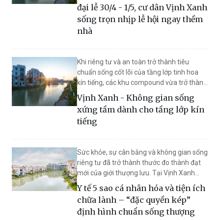
dòng chảy lễ hội đó, Vịnh Xanh kiến tạo
đại lễ 30/4 - 1/5, cư dân Vịnh Xanh
những trải nghiệm khác biệt khi kết hợp
sống trọn nhịp lễ hội ngay thềm
chất sống của “ốc đảo riêng tư” với đặc
nhà
quyền tận hưởng các sự kiện ngay thềm
nhà.
Khi riêng tư và an toàn trở thành tiêu
chuẩn sống cốt lõi của tầng lớp tinh hoa
kín tiếng, các khu compound vừa trở thành
“lãnh địa riêng”, vừa đóng vai trò như một
Vịnh Xanh - Không gian sống
“bộ lọc cộng đồng”. Tại phía Đông Thủ đô,
xứng tầm dành cho tầng lớp kín
Vịnh Xanh (Ocean City) được phát triển
tiếng
theo định hướng đó: một ốc đảo xanh biệt
lập với hệ an ninh đa lớp, quy hoạch giới
hạn và cộng đồng cư dân đồng điệu.
Sức khỏe, sự cân bằng và không gian sống
riêng tư đã trở thành thước đo thành đạt
mới của giới thượng lưu. Tại Vịnh Xanh
(Ocean City), những giá trị này không chỉ
Y tế 5 sao cá nhân hóa và tiện ích
hội tụ trọn vẹn mà còn được cá nhân hóa
chữa lành – “đặc quyền kép”
thông qua đặc quyền y tế 5 sao và hệ tiện
định hình chuẩn sống thượng
ích wellness toàn diện.