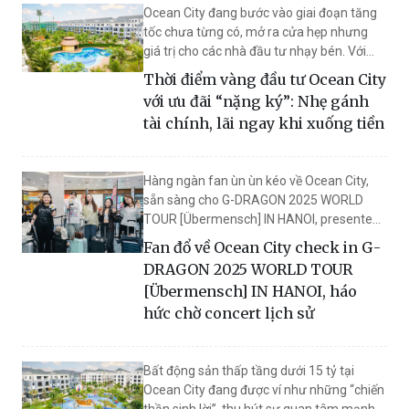
Ocean City đang bước vào giai đoạn tăng
one và thúc đẩy cư dân chuyển về an cư
tốc chưa từng có, mở ra cửa hẹp nhưng
lâu dài.
giá trị cho các nhà đầu tư nhạy bén. Với
chuỗi chính sách trợ lực ưu việt, ưu đãi tới
Thời điểm vàng đầu tư Ocean City
19,5%, hỗ trợ lãi suất 0% tới 24 tháng, đây
với ưu đãi “nặng ký”: Nhẹ gánh
chính là thời điểm vàng để đón đầu sóng
tài chính, lãi ngay khi xuống tiền
tăng giá và tối đa hóa lợi nhuận.
Hàng ngàn fan ùn ùn kéo về Ocean City,
sẵn sàng cho G-DRAGON 2025 WORLD
TOUR [Übermensch] IN HANOI, presented
by VPBank để check in, vui chơi, trải
Fan đổ về Ocean City check in G-
nghiệm. Sự kiện do 8Wonder tổ chức, diễn
DRAGON 2025 WORLD TOUR
ra trong hai đêm 8 và 9-11 tại 8Wonder
[Übermensch] IN HANOI, háo
Ocean City - Vinhomes Ocean Park 3 đang
hức chờ concert lịch sử
hứa hẹn biến nơi đây thành tâm điểm
cuồng nhiệt nhất năm, nơi hàng chục
nghìn fan K-pop cùng thăng hoa bên “ông
Bất động sản thấp tầng dưới 15 tỷ tại
hoàng” G-DRAGON.
Ocean City đang được ví như những “chiến