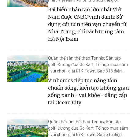
nhất Việt Nam và lớn thứ sáu thế giới.
Bãi biển nhân tạo lớn nhất Việt
Nam được CNBC vinh danh: Sử
dụng cát tự nhiên vận chuyển từ
Nha Trang, chỉ cách trung tâm
Hà Nội 15km
Quần thể sân thể thao Tennis; Sân tập
golf, Đường đua Go Kart; Tổ hợp mua sắm
- vui chơi - giải trí K-Town; Sạc ô tô điện
miễn phí trong vòng 2 năm… là những đặc
Vinhomes tiếp tục nâng tầm
quyền đẳng cấp được Vinhomes bổ sung
chuẩn sống, kiến tạo không gian
tại Ocean City
sống xanh - vui khỏe - đẳng cấp
tại Ocean City
Quần thể sân thể thao Tennis; Sân tập
golf, Đường đua Go Kart; Tổ hợp mua sắm
- vui chơi - giải trí K-Town; Sạc ô tô điện