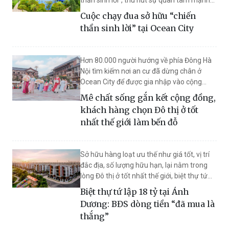
thần sinh lời”, thu hút sự quan tâm mạnh
mẽ từ các nhà đầu tư. Khi quỹ căn đang
Cuộc chạy đua sở hữu “chiến
dần khan hiếm, cuộc chạy đua nước rút
thần sinh lời” tại Ocean City
càng trở nên gay cấn, khiến thị trường
nóng lên từng ngày.
Hơn 80.000 người hướng về phía Đông Hà
Nội tìm kiếm nơi an cư đã dừng chân ở
Ocean City để được gia nhập vào cộng
đồng cư dân văn minh, đẳng cấp tại đây.
Mê chất sống gắn kết cộng đồng,
Thời gian tới, dòng chuyển cư lịch sử này
khách hàng chọn Đô thị ở tốt
sẽ được thúc đẩy sôi động hơn khi thêm
nhất thế giới làm bến đỗ
nhiều tiện ích sống hoàn thiện và hạ tầng
tiếp tục thăng hạng.
Sở hữu hàng loạt ưu thế như giá tốt, vị trí
đắc địa, số lượng hữu hạn, lại nằm trong
lòng Đô thị ở tốt nhất thế giới, biệt thự tứ
lập phân khúc 18 tỷ tại Ocean City đang là
Biệt thự tứ lập 18 tỷ tại Ánh
lựa chọn hàng đầu cho nhà đầu tư BĐS
Dương: BĐS dòng tiền “đã mua là
dòng tiền.
thắng”