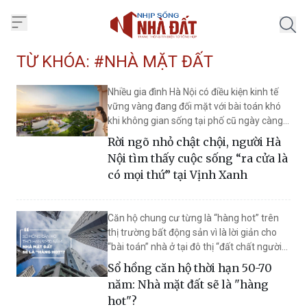
Trang chủ Nhịp Sống Nhà Đất
TỪ KHÓA: #NHÀ MẶT ĐẤT
Nhiều gia đình Hà Nội có điều kiện kinh tế
vững vàng đang đối mặt với bài toán khó
khi không gian sống tại phố cũ ngày càng
chật chội, quá tải nhưng lại ngần ngại
Rời ngõ nhỏ chật chội, người Hà
chuyển đi vì tiếc nếp sinh hoạt tiện lợi. Sự
Nội tìm thấy cuộc sống “ra cửa là
xuất hiện của Vịnh Xanh (Vinhomes Ocean
có mọi thứ” tại Vịnh Xanh
Park 3) mang đến lời giải trọn vẹn, giúp cư
dân vừa nâng cấp môi trường sống, vừa
giữ vững nhịp sinh hoạt quen thuộc.
Căn hộ chung cư từng là “hàng hot” trên
thị trường bất động sản vì là lời giản cho
“bài toán” nhà ở tại đô thị “đất chất người
đông”. Song, nếu như giới hạn thời gian sử
Sổ hồng căn hộ thời hạn 50-70
dụng chung cư chỉ còn 50 - 70 năm, phân
năm: Nhà mặt đất sẽ là "hàng
khúc căn hộ chung cư có thể bị “soán ngôi”
hot"?
bởi phân khúc nhà liền thổ.