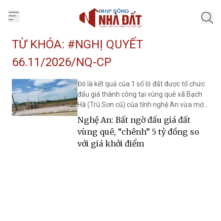
Trang chủ Nhịp Sống Nhà Đất
TỪ KHÓA: #NGHỊ QUYẾT
66.11/2026/NQ-CP
Đó là kết quả của 1 số lô đất được tổ chức
đấu giá thành công tại vùng quê xã Bạch
Hà (Trù Sơn cũ) của tỉnh nghệ An vừa mới
diễn ra.
Nghệ An: Bất ngờ đấu giá đất
vùng quê, “chênh” 5 tỷ đồng so
với giá khởi điểm