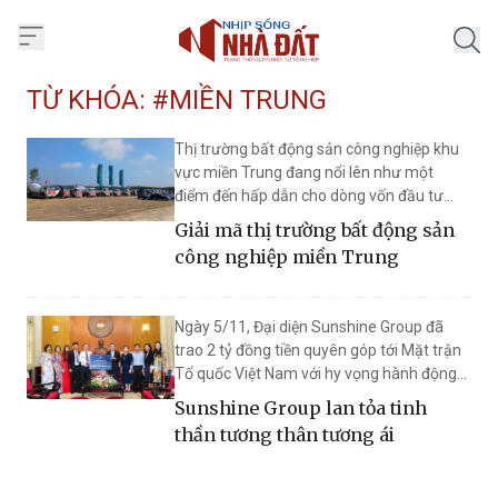
Trang chủ Nhịp Sống Nhà Đất
TỪ KHÓA: #MIỀN TRUNG
Thị trường bất động sản công nghiệp khu
vực miền Trung đang nổi lên như một
điểm đến hấp dẫn cho dòng vốn đầu tư
trực tiếp nước ngoài (FDI) nhờ chi phí cạnh
Giải mã thị trường bất động sản
tranh, quỹ đất dồi dào và hạ tầng logistics
công nghiệp miền Trung
ngày càng hoàn thiện.
Ngày 5/11, Đại diện Sunshine Group đã
trao 2 tỷ đồng tiền quyên góp tới Mặt trận
Tổ quốc Việt Nam với hy vọng hành động
thiết thực này sẽ góp phần san sẻ khó
Sunshine Group lan tỏa tinh
khăn cho đồng bào vùng lũ, lan tỏa giá trị
thần tương thân tương ái
nhân văn tới cộng đồng.