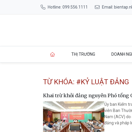
Hotline: 099.556.1111
Email: bientap
THỊ TRƯỜNG
DOANH NG
TỪ KHÓA: #KỶ LUẬT ĐẢNG
Khai trừ khỏi đảng nguyên Phó tổng
Ủy ban Kiểm tr
viên Ban Thườn
Nam (ACV) do su
đảng và pháp l