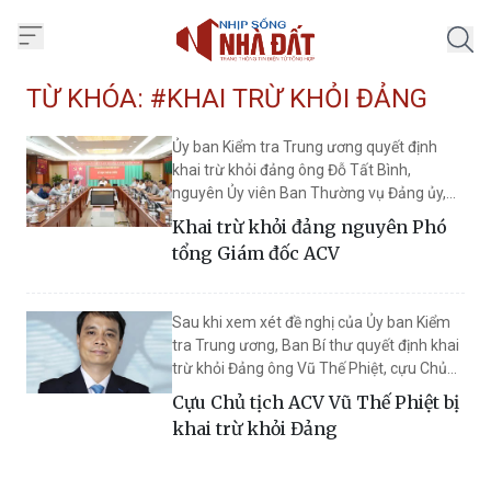
Trang chủ Nhịp Sống Nhà Đất
TỪ KHÓA: #KHAI TRỪ KHỎI ĐẢNG
Ủy ban Kiểm tra Trung ương quyết định
khai trừ khỏi đảng ông Đỗ Tất Bình,
nguyên Ủy viên Ban Thường vụ Đảng ủy,
Phó tổng Giám đốc Tổng Công ty Cảng
Khai trừ khỏi đảng nguyên Phó
hàng không Việt Nam (ACV) do suy thoái
tổng Giám đốc ACV
về tư tưởng, chính trị, đạo đức lối sống, vi
phạm quy định của đảng và pháp luật của
nhà nước.
Sau khi xem xét đề nghị của Ủy ban Kiểm
tra Trung ương, Ban Bí thư quyết định khai
trừ khỏi Đảng ông Vũ Thế Phiệt, cựu Chủ
tịch HĐQT ACV, cùng hai cán bộ khác do
Cựu Chủ tịch ACV Vũ Thế Phiệt bị
suy thoái về tư tưởng chính trị, đạo đức, lối
khai trừ khỏi Đảng
sống và gây hậu quả rất nghiêm trọng.