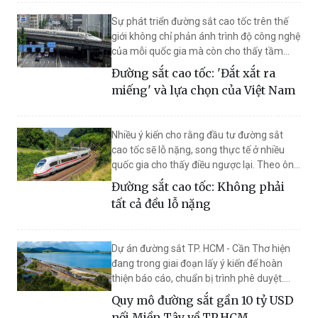
triển khai một cách minh bạch, chuyên
Sự phát triển đường sắt cao tốc trên thế
nghiệp, cộng với sự cải cách mạnh mẽ thị
giới không chỉ phản ánh trình độ công nghệ
trường vốn Việt Nam để huy động sự tham
của mỗi quốc gia mà còn cho thấy tầm
gia của người dân, doanh nghiệp, nhà đầu
nhìn chiến lược về kết nối, phát triển kinh tế
tư bao gồm tổ chức quốc tế.
Đường sắt cao tốc: 'Đắt xắt ra
và bảo vệ môi trường.
VietnamFinance xin giới thiệu bài viết của
miếng' và lựa chọn của Việt Nam
ông Nguyễn Quang Thuân – Chủ tịch
FiinGroup và FiinRatings về vấn đề này.
Nhiều ý kiến cho rằng đầu tư đường sắt
cao tốc sẽ lỗ nặng, song thực tế ở nhiều
quốc gia cho thấy điều ngược lại. Theo ông
Cao Bảo Đỗ, Thành viên HĐQT Công ty cổ
Đường sắt cao tốc: Không phải
phần FPT, trước khi khẳng định lỗ hay lãi,
tất cả đều lỗ nặng
cần có cái nhìn toàn diện, dựa trên số liệu
và kinh nghiệm quốc tế.
Dự án đường sắt TP. HCM - Cần Thơ hiện
đang trong giai đoạn lấy ý kiến để hoàn
thiện báo cáo, chuẩn bị trình phê duyệt.
Tuyến đường sắt dài 175,2km, nối TP. HCM
Quy mô đường sắt gần 10 tỷ USD
và Cần Thơ, đi qua 6 tỉnh, thành phố, sẽ kết
nối Miền Tây về TP.HCM