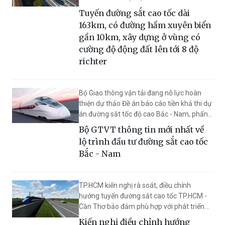
Tuyến đường sắt cao tốc dài
163km, có đường hầm xuyên biển
gần 10km, xây dựng ở vùng có
cường độ động đất lên tới 8 độ
richter
Bộ Giao thông vận tải đang nỗ lực hoàn
thiện dự thảo Đề án báo cáo tiền khả thi dự
án đường sắt tốc độ cao Bắc - Nam, phấn
đấu khởi công xây dựng trước năm 2030.
Bộ GTVT thông tin mới nhất về
lộ trình đầu tư đường sắt cao tốc
Bắc - Nam
TP.HCM kiến nghị rà soát, điều chỉnh
hướng tuyến đường sắt cao tốc TP.HCM -
Cần Thơ bảo đảm phù hợp với phát triển
xã hội và tính đồng bộ, thống nhất.
Kiến nghị điều chỉnh hướng