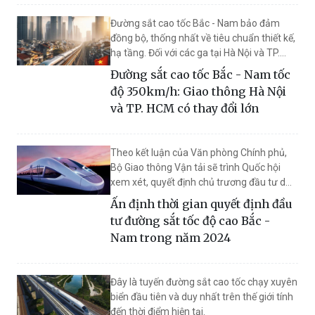
Đường sắt cao tốc Bắc - Nam bảo đảm
đồng bộ, thống nhất về tiêu chuẩn thiết kế,
hạ tầng. Đối với các ga tại Hà Nội và TP.
HCM phải bảo đảm thuận tiện cho hành
Đường sắt cao tốc Bắc - Nam tốc
khách.
độ 350km/h: Giao thông Hà Nội
và TP. HCM có thay đổi lớn
Theo kết luận của Văn phòng Chính phủ,
Bộ Giao thông Vận tải sẽ trình Quốc hội
xem xét, quyết định chủ trương đầu tư dự
án đường sắt tốc độ cao trên trục Bắc -
Ấn định thời gian quyết định đầu
Nam trong năm 2024.
tư đường sắt tốc độ cao Bắc -
Nam trong năm 2024
Đây là tuyến đường sắt cao tốc chạy xuyên
biển đầu tiên và duy nhất trên thế giới tính
đến thời điểm hiện tại.