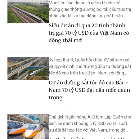
Mục tiêu của dự án là giảm tải cho hệ
thống giao thông đường bộ, tái cấu trúc thị
phần vận tải và tạo động lực phát triển
kinh tế - xã hội trên trục Bắc - Nam.
Siêu dự án đi qua 20 tỉnh thành,
trị giá 70 tỷ USD của Việt Nam có
động thái mới
Kỳ họp thứ 8, Quốc hội khóa XV sẽ xem xét
và quyết định chủ trương đầu tư đường sắt
tốc độ cao trên trục Bắc - Nam với tổng
vốn đầu tư 70 tỷ USD.
Dự án đường sắt tốc độ cao Bắc -
Nam 70 tỷ USD đạt dấu mốc quan
trọng
Chủ tịch Ngân hàng AIIB Kim Lập Quần cho
biết, sẽ dành khoảng 5 tỷ USD với lãi suất
ưu đãi để hợp tác với Việt Nam, trong đó
tập trung vào các dự án lớn như đường sắt