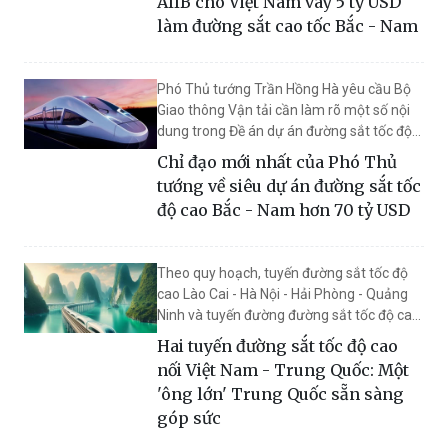
AIIB cho Việt Nam vay 5 tỷ USD
cao tốc Bắc - Nam, đường sắt đô thị...
làm đường sắt cao tốc Bắc - Nam
Phó Thủ tướng Trần Hồng Hà yêu cầu Bộ
Giao thông Vận tải cần làm rõ một số nội
dung trong Đề án dự án đường sắt tốc độ
cao Bắc - Nam.
Chỉ đạo mới nhất của Phó Thủ
tướng về siêu dự án đường sắt tốc
độ cao Bắc - Nam hơn 70 tỷ USD
Theo quy hoạch, tuyến đường sắt tốc độ
cao Lào Cai - Hà Nội - Hải Phòng - Quảng
Ninh và tuyến đường đường sắt tốc độ cao
Lạng Sơn - Hà Nội kết nối với Trung Quốc
Hai tuyến đường sắt tốc độ cao
sẽ được ưu tiên triển khai trước năm 2030.
nối Việt Nam - Trung Quốc: Một
'ông lớn' Trung Quốc sẵn sàng
góp sức