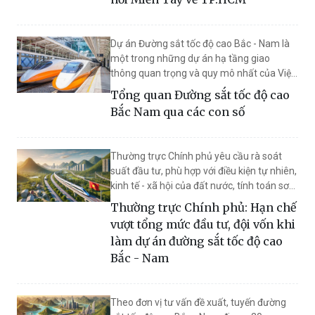
nối mạnh mẽ khu vực Đông Nam Bộ và
Đồng bằng sông Cửu Long.
Dự án Đường sắt tốc độ cao Bắc - Nam là
một trong những dự án hạ tầng giao
thông quan trọng và quy mô nhất của Việt
Nam, nhằm kết nối hai thành phố lớn là Hà
Tổng quan Đường sắt tốc độ cao
Nội và TP.HCM.
Bắc Nam qua các con số
Thường trực Chính phủ yêu cầu rà soát
suất đầu tư, phù hợp với điều kiện tự nhiên,
kinh tế - xã hội của đất nước, tính toán sơ
bộ tổng vốn đầu tư chính xác, đủ tin cậy và
Thường trực Chính phủ: Hạn chế
thuyết phục.
vượt tổng mức đầu tư, đội vốn khi
làm dự án đường sắt tốc độ cao
Bắc - Nam
Theo đơn vị tư vấn đề xuất, tuyến đường