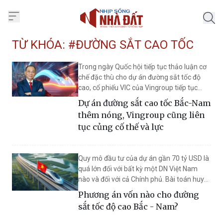
Trang chủ Nhịp Sống Nhà Đất
TỪ KHÓA: #ĐƯỜNG SẮT CAO TỐC
Trong ngày Quốc hội tiếp tục thảo luận cơ
chế đặc thù cho dự án đường sắt tốc độ
cao, cổ phiếu VIC của Vingroup tiếp tục
"trắng bên bán".
Dự án đường sắt cao tốc Bắc-Nam
thêm nóng, Vingroup cũng liên
tục củng cố thế và lực
Quy mô đầu tư của dự án gần 70 tỷ USD là
quá lớn đối với bất kỳ một DN Việt Nam
nào và đối với cả Chính phủ. Bài toán huy
động vốn là rất thách thức nhưng thách
Phương án vốn nào cho đường
thức lớn nhất có lẽ không phải nằm ở vấn
sắt tốc độ cao Bắc - Nam?
đề vốn hay tiền mà đó chính là chúng ta
cần một cơ chế làm sao để lựa chọn và