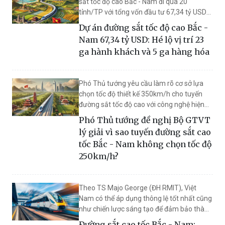
sắt tốc độ cao Bắc - Nam đi qua 20
tỉnh/TP với tổng vốn đầu tư 67,34 tỷ USD
sẽ có 23 ga hành khách và 5 ga hàng hóa.
Dự án đường sắt tốc độ cao Bắc -
Nam 67,34 tỷ USD: Hé lộ vị trí 23
ga hành khách và 5 ga hàng hóa
Phó Thủ tướng yêu cầu làm rõ cơ sở lựa
chọn tốc độ thiết kế 350km/h cho tuyến
đường sắt tốc độ cao với công nghệ hiện
đại, đồng thời giải thích lý do không chọn
Phó Thủ tướng đề nghị Bộ GTVT
tốc độ 250km/h.
lý giải vì sao tuyến đường sắt cao
tốc Bắc - Nam không chọn tốc độ
250km/h?
Theo TS Majo George (ĐH RMIT), Việt
Nam có thể áp dụng thông lệ tốt nhất cũng
như chiến lược sáng tạo để đảm bảo thành
công cho tuyến đường sắt cao tốc Bắc -
Đường sắt cao tốc Bắc - Nam: