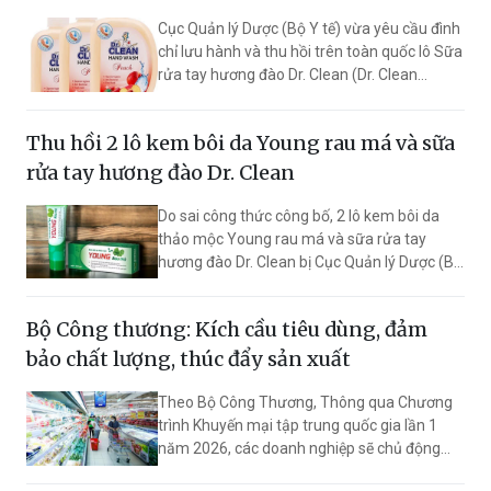
Cục Quản lý Dược (Bộ Y tế) vừa yêu cầu đình
chỉ lưu hành và thu hồi trên toàn quốc lô Sữa
rửa tay hương đào Dr. Clean (Dr. Clean
Peach) sau khi phát hiện sản phẩm lưu
thông có công thức không đúng với hồ sơ đã
Thu hồi 2 lô kem bôi da Young rau má và sữa
công bố.
rửa tay hương đào Dr. Clean
Do sai công thức công bố, 2 lô kem bôi da
thảo mộc Young rau má và sữa rửa tay
hương đào Dr. Clean bị Cục Quản lý Dược (Bộ
Y tế) tuyên bố đình chỉ lưu hành trên toàn
quốc, buộc thu hồi và tiêu hủy.
Bộ Công thương: Kích cầu tiêu dùng, đảm
bảo chất lượng, thúc đẩy sản xuất
Theo Bộ Công Thương, Thông qua Chương
trình Khuyến mại tập trung quốc gia lần 1
năm 2026, các doanh nghiệp sẽ chủ động
thực hiện nhiều hoạt động khuyến mại với nội