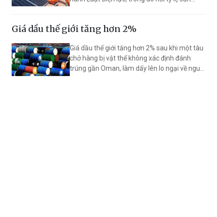
lượng điện dư từ điện mặt trời mái nhà tự
sản, tự tiêu được phép mua bán từ tối đa
Giá dầu thế giới tăng hơn 2%
20% lên 50%, đồng thời mở rộng đối tượng
được tham gia cơ chế này.
Giá dầu thế giới tăng hơn 2% sau khi một tàu
chở hàng bị vật thể không xác định đánh
trúng gần Oman, làm dấy lên lo ngại về nguy
cơ gián đoạn nguồn cung năng lượng toàn
cầu. Trong nước, giá xăng dầu điều chỉnh
giảm đồng loạt, xăng E10 về dưới mức
20.000 đồng/lít.