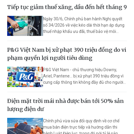
dung đa dạng, hấp dẫn để người tiêu dùng
Tiếp tục giảm thuế xăng, dầu đến hết tháng 9
mua sắm được những sản phẩm hàng hóa,
dịch vụ đảm bảo chất lượng, giá cả phù hợp.
Ngày 30/6, Chính phủ ban hành Nghị quyết
số 34/2026 về việc kéo dài thời hạn áp dụng
thuế nhập khẩu ưu đãi, thuế bảo vệ môi
trường và thuế giá trị gia tăng đối với xăng,
dầu, nguyên liệu sản xuất xăng, dầu và nhiên
P&G Việt Nam bị xử phạt 390 triệu đồng do vi
liệu bay.
phạm quyền lợi người tiêu dùng
P&G Việt Nam - chủ thương hiệu Downy,
Ariel, Pantene... bị xử phạt 390 triệu đồng vì
cung cấp thông tin không đầy đủ cho người
tiêu dùng và đưa điều khoản không được
phép vào điều kiện giao dịch chung.
Điện mặt trời mái nhà được bán tới 50% sản
lượng điện dư
Chính phủ vừa sửa đổi quy định về cơ chế
mua bán điện trực tiếp và hướng dẫn thi
hành Luật Điện lực, trong đó nới tỷ lệ sản