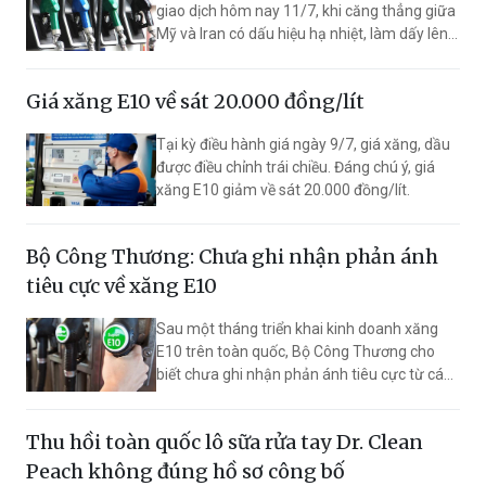
giao dịch hôm nay 11/7, khi căng thẳng giữa
Mỹ và Iran có dấu hiệu hạ nhiệt, làm dấy lên
kỳ vọng hoạt động vận tải qua eo biển
Hormuz sẽ sớm được khôi phục.
Giá xăng E10 về sát 20.000 đồng/lít
Tại kỳ điều hành giá ngày 9/7, giá xăng, dầu
được điều chỉnh trái chiều. Đáng chú ý, giá
xăng E10 giảm về sát 20.000 đồng/lít.
Bộ Công Thương: Chưa ghi nhận phản ánh
tiêu cực về xăng E10
Sau một tháng triển khai kinh doanh xăng
E10 trên toàn quốc, Bộ Công Thương cho
biết chưa ghi nhận phản ánh tiêu cực từ các
doanh nghiệp về chất lượng nhiên liệu hoặc
ảnh hưởng của xăng E10 đến hiệu suất vận
Thu hồi toàn quốc lô sữa rửa tay Dr. Clean
hành, độ bền động cơ.
Peach không đúng hồ sơ công bố