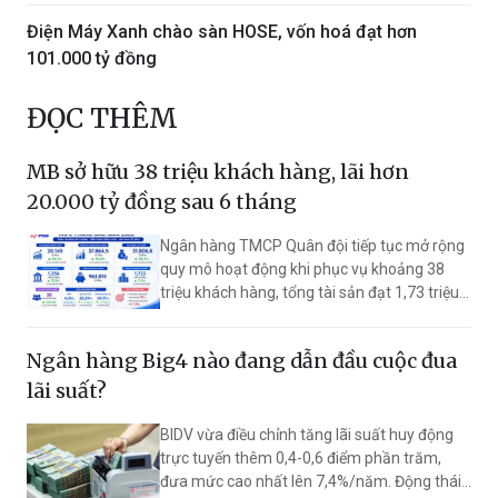
Điện Máy Xanh chào sàn HOSE, vốn hoá đạt hơn
101.000 tỷ đồng
ĐỌC THÊM
MB sở hữu 38 triệu khách hàng, lãi hơn
20.000 tỷ đồng sau 6 tháng
Ngân hàng TMCP Quân đội tiếp tục mở rộng
quy mô hoạt động khi phục vụ khoảng 38
triệu khách hàng, tổng tài sản đạt 1,73 triệu
tỷ đồng. Nửa đầu năm 2026, lợi nhuận trước
thuế đạt hơn 20.145 tỷ đồng, tăng 24,1% so
Ngân hàng Big4 nào đang dẫn đầu cuộc đua
với cùng kỳ.
lãi suất?
BIDV vừa điều chỉnh tăng lãi suất huy động
trực tuyến thêm 0,4-0,6 điểm phần trăm,
đưa mức cao nhất lên 7,4%/năm. Động thái