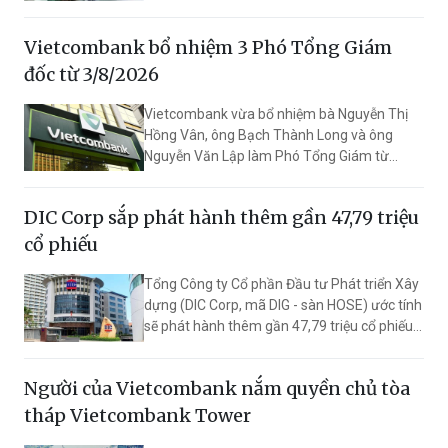
này giúp ngân hàng vượt Vietcombank,
VietinBank và Agribank, trở thành nhà băng
Vietcombank bổ nhiệm 3 Phó Tổng Giám
có lãi suất huy động cao nhất trong nhóm
Big4.
đốc từ 3/8/2026
Vietcombank vừa bổ nhiệm bà Nguyễn Thị
Hồng Vân, ông Bạch Thành Long và ông
Nguyễn Văn Lập làm Phó Tổng Giám từ
3/8/2026 với thời hạn bổ nhiệm 5 năm.
DIC Corp sắp phát hành thêm gần 47,79 triệu
cổ phiếu
Tổng Công ty Cổ phần Đầu tư Phát triển Xây
dựng (DIC Corp, mã DIG - sàn HOSE) ước tính
sẽ phát hành thêm gần 47,79 triệu cổ phiếu
để trả cổ tức. Nếu hoàn thành đợt tăng vốn,
vốn điều lệ dự kiến tăng lên 8.442,2 tỷ đồng.
Người của Vietcombank nắm quyền chủ tòa
tháp Vietcombank Tower