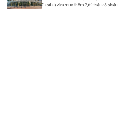
Capital) vừa mua thêm 2,69 triệu cổ phiếu
PET của Tổng công ty cổ phần Dịch vụ Tổng
hợp Dầu khí (Petrosetco, mã PET - sàn
HOSE) để nâng sở hữu lên 19% vốn điều lệ.