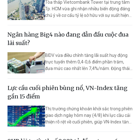
Tòa tháp Vietcombank Tower tại trung tâm
Tp. HCM vừa ghi nhận nhiều biến động đáng
chú ý về cơ cấu tỷ lệ sở hữu với sự xuất hiện
của lãnh đạo Ngân hàng Vietcombank.
Ngân hàng Big4 nào đang dẫn đầu cuộc đua
lãi suất?
BIDV vừa điều chỉnh tăng lãi suất huy động
trực tuyến thêm 0,4-0,6 điểm phần trăm,
đưa mức cao nhất lên 7,4%/năm. Động thái
này giúp ngân hàng vượt Vietcombank,
VietinBank và Agribank, trở thành nhà băng
Lực cầu cuối phiên bùng nổ, VN-Index tăng
có lãi suất huy động cao nhất trong nhóm
Big4.
gần 15 điểm
Thị trường chứng khoán khởi sắc trong phiên
giao dịch ngày hôm nay (4/8) khi lực cầu cải
thiện rõ rệt về cuối phiên, giúp VN-Index tăng
mạnh 14,39 điểm (+0,82%) lên 1.777,23
điểm, vượt ngưỡng đường trung bình 200