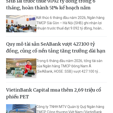
SHB lãi trước thuế 9.092 tỷ đồng trong 6
ngày (MA200) quanh vùng 1.773 điểm – một
tín hiệu kỹ thuật tích cực đối với xu hướng
tháng, hoàn thành 51% kế hoạch năm
ngắn hạn.
Kết thúc 6 tháng đầu năm 2026, Ngân hàng
TMCP Sài Gòn – Hà Nội (SHB) ghi nhận lợi
nhuận trước thuế đạt 9.092 tỷ đồng, hoàn
thành 51% kế hoạch năm. Vốn điều lệ tăng
lên mức 53.442 tỷ đồng.
Quy mô tài sản SeABank vượt 427.100 tỷ
đồng, củng cố nền tảng tăng trưởng dài hạn
Trong 6 tháng đầu năm 2026, tổng tài sản
của Ngân hàng TMCP Đông Nam Á
(SeABank, HOSE: SSB) vượt 427.100 tỷ
đồng, lợi nhuận trước thuế hợp nhất đạt
2.625 tỷ đồng. Đồng hành cùng định hướng
giảm mặt bằng lãi suất để hỗ trợ nền kinh tế,
VietinBank Capital mua thêm 2,69 triệu cổ
SeABank tiếp tục duy trì hoạt động hiệu quả,
phiếu PET
mở rộng tín dụng, củng cố nguồn vốn và
đảm bảo các chỉ tiêu an toàn.
Công ty TNHH MTV Quản lý Quỹ Ngân hàng
TMCP Công thương Việt Nam (VietinBank