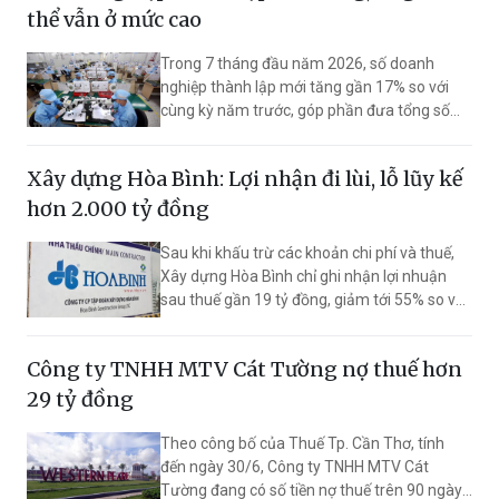
thể vẫn ở mức cao
Trong 7 tháng đầu năm 2026, số doanh
nghiệp thành lập mới tăng gần 17% so với
cùng kỳ năm trước, góp phần đưa tổng số
doanh nghiệp gia nhập và quay trở lại thị
trường lên gần 187.200 doanh nghiệp. Tuy
Xây dựng Hòa Bình: Lợi nhận đi lùi, lỗ lũy kế
nhiên, số doanh nghiệp hoàn tất thủ tục giải
thể cũng tăng tới 118,7%.
hơn 2.000 tỷ đồng
Sau khi khấu trừ các khoản chi phí và thuế,
Xây dựng Hòa Bình chỉ ghi nhận lợi nhuận
sau thuế gần 19 tỷ đồng, giảm tới 55% so với
cùng kỳ năm trước. Tại ngày 30/6, doanh
nghiệp ghi nhận khoản lỗ lũy kế gần 2.026 tỷ
Công ty TNHH MTV Cát Tường nợ thuế hơn
đồng.
29 tỷ đồng
Theo công bố của Thuế Tp. Cần Thơ, tính
đến ngày 30/6, Công ty TNHH MTV Cát
Tường đang có số tiền nợ thuế trên 90 ngày