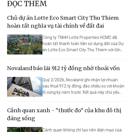
ĐỌC THÊM
Chủ dự án Lotte Eco Smart City Thu Thiem
hoàn tất nghĩa vụ tài chính về đất đai
Công ty TNHH Lotte Properties HCMC đã
hoàn tất thanh toán tiền sử dụng đất của Dự
án Lotte Eco Smart City Thu Thiem với tổng
số tiền đã nộp là 17.569 tỷ đồng.
Novaland báo lãi 912 tỷ đồng nhờ thoái vốn
Quý 2/2026, Novaland ghi nhận lợi nhuận
sau thuế 912 tỷ đồng, đảo chiều so với khoản
lỗ cùng kỳ năm trước. Kết quả này chủ yếu
đến từ khoản thu hơn 1.000 tỷ đồng từ hoạt
động thoái vốn công ty con và thu hồi các
Cảnh quan xanh - “thước đo” của khu đô thị
khoản đầu tư, trong khi doanh thu từ chuyển
nhượng bất động sản vẫn giảm gần 22%.
đáng sống
Cảnh quan không chỉ tạo nên diện mạo của