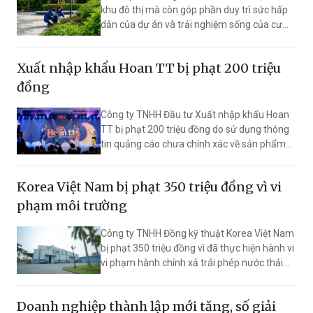
khu đô thị mà còn góp phần duy trì sức hấp
dẫn của dự án và trải nghiệm sống của cư
dân. Đằng sau những khoảng xanh ấy là
công việc âm thầm nhưng bền bỉ của đội ngũ
Xuất nhập khẩu Hoan TT bị phạt 200 triệu
quản lý vận hành.
đồng
Công ty TNHH Đầu tư Xuất nhập khẩu Hoan
TT bị phạt 200 triệu đồng do sử dụng thông
tin quảng cáo chưa chính xác về sản phẩm
Lotte Kid A+, gây nhầm lẫn cho người tiêu
dùng.
Korea Việt Nam bị phạt 350 triệu đồng vì vi
phạm môi trường
Công ty TNHH Đồng kỹ thuật Korea Việt Nam
bị phạt 350 triệu đồng vì đã thực hiện hành vi
vi phạm hành chính xả trái phép nước thải
vào hệ thống thoát nước mưa của Khu công
nghiệp Đồng Văn I.
Doanh nghiệp thành lập mới tăng, số giải