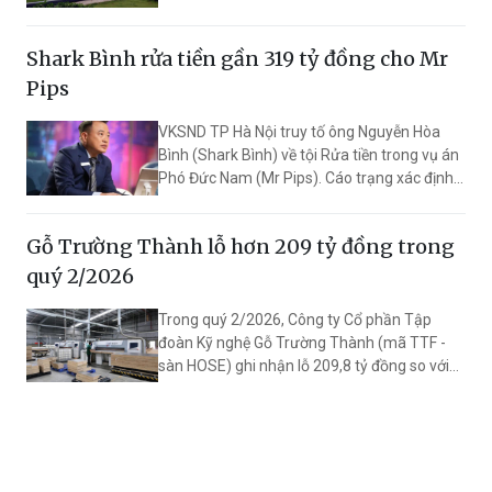
là hơn 29,3 tỷ đồng.
Shark Bình rửa tiền gần 319 tỷ đồng cho Mr
Pips
VKSND TP Hà Nội truy tố ông Nguyễn Hòa
Bình (Shark Bình) về tội Rửa tiền trong vụ án
Phó Đức Nam (Mr Pips). Cáo trạng xác định
bị can có liên quan đến việc che giấu dòng
tiền gần 320 tỷ đồng của các nhà đầu tư
Gỗ Trường Thành lỗ hơn 209 tỷ đồng trong
thông qua Công ty Ngân Lượng.
quý 2/2026
Trong quý 2/2026, Công ty Cổ phần Tập
đoàn Kỹ nghệ Gỗ Trường Thành (mã TTF -
sàn HOSE) ghi nhận lỗ 209,8 tỷ đồng so với
cùng kỳ lãi 3,2 tỷ đồng, do chịu áp lực chi phí
quản lý tăng đột biến cùng việc kinh doanh
dưới giá vốn.