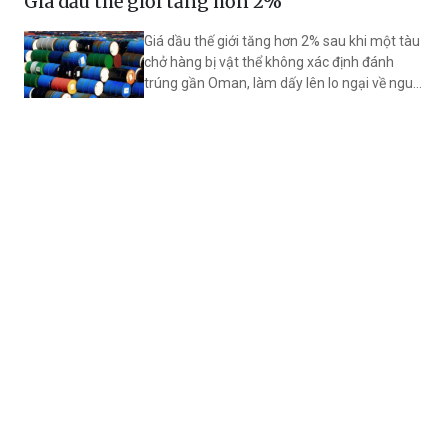
Giá dầu thế giới tăng hơn 2%
20% lên 50%, đồng thời mở rộng đối tượng
được tham gia cơ chế này.
Giá dầu thế giới tăng hơn 2% sau khi một tàu
chở hàng bị vật thể không xác định đánh
trúng gần Oman, làm dấy lên lo ngại về nguy
cơ gián đoạn nguồn cung năng lượng toàn
cầu. Trong nước, giá xăng dầu điều chỉnh
giảm đồng loạt, xăng E10 về dưới mức
20.000 đồng/lít.