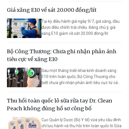
Hormuz sẽ sớm được khôi phục.
Giá xăng E10 về sát 20.000 đồng/lít
Tại kỳ điều hành giá ngày 9/7, giá xăng, dầu
được điều chỉnh trái chiều. Đáng chú ý, giá
xăng E10 giảm về sát 20.000 đồng/lít.
Bộ Công Thương: Chưa ghi nhận phản ánh
tiêu cực về xăng E10
Sau một tháng triển khai kinh doanh xăng
E10 trên toàn quốc, Bộ Công Thương cho
biết chưa ghi nhận phản ánh tiêu cực từ các
doanh nghiệp về chất lượng nhiên liệu hoặc
ảnh hưởng của xăng E10 đến hiệu suất vận
Thu hồi toàn quốc lô sữa rửa tay Dr. Clean
hành, độ bền động cơ.
Peach không đúng hồ sơ công bố
Cục Quản lý Dược (Bộ Y tế) vừa yêu cầu đình
chỉ lưu hành và thu hồi trên toàn quốc lô Sữa