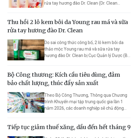
rửa tay hương đào Dr. Clean (Dr. Clean
Peach) sau khi phát hiện sản phẩm lưu
thông có công thức không đúng với hồ sơ đã
Thu hồi 2 lô kem bôi da Young rau má và sữa
công bố.
rửa tay hương đào Dr. Clean
Do sai công thức công bố, 2 lô kem bôi da
thảo mộc Young rau má và sữa rửa tay
hương đào Dr. Clean bị Cục Quản lý Dược (Bộ
Y tế) tuyên bố đình chỉ lưu hành trên toàn
quốc, buộc thu hồi và tiêu hủy.
Bộ Công thương: Kích cầu tiêu dùng, đảm
bảo chất lượng, thúc đẩy sản xuất
Theo Bộ Công Thương, Thông qua Chương
trình Khuyến mại tập trung quốc gia lần 1
năm 2026, các doanh nghiệp sẽ chủ động
thực hiện nhiều hoạt động khuyến mại với nội
dung đa dạng, hấp dẫn để người tiêu dùng
Tiếp tục giảm thuế xăng, dầu đến hết tháng 9
mua sắm được những sản phẩm hàng hóa,
dịch vụ đảm bảo chất lượng, giá cả phù hợp.