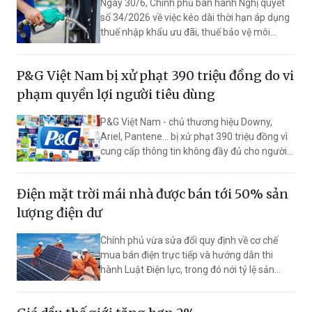
Ngày 30/6, Chính phủ ban hành Nghị quyết
số 34/2026 về việc kéo dài thời hạn áp dụng
thuế nhập khẩu ưu đãi, thuế bảo vệ môi
trường và thuế giá trị gia tăng đối với xăng,
dầu, nguyên liệu sản xuất xăng, dầu và nhiên
P&G Việt Nam bị xử phạt 390 triệu đồng do vi
liệu bay.
phạm quyền lợi người tiêu dùng
P&G Việt Nam - chủ thương hiệu Downy,
Ariel, Pantene... bị xử phạt 390 triệu đồng vì
cung cấp thông tin không đầy đủ cho người
tiêu dùng và đưa điều khoản không được
phép vào điều kiện giao dịch chung.
Điện mặt trời mái nhà được bán tới 50% sản
lượng điện dư
Chính phủ vừa sửa đổi quy định về cơ chế
mua bán điện trực tiếp và hướng dẫn thi
hành Luật Điện lực, trong đó nới tỷ lệ sản
lượng điện dư từ điện mặt trời mái nhà tự
sản, tự tiêu được phép mua bán từ tối đa