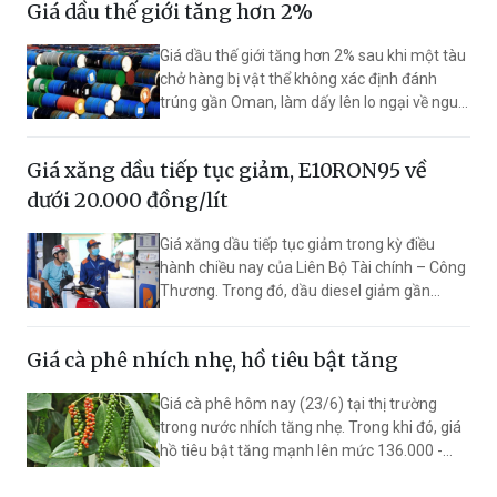
Giá dầu thế giới tăng hơn 2%
20% lên 50%, đồng thời mở rộng đối tượng
được tham gia cơ chế này.
Giá dầu thế giới tăng hơn 2% sau khi một tàu
chở hàng bị vật thể không xác định đánh
trúng gần Oman, làm dấy lên lo ngại về nguy
cơ gián đoạn nguồn cung năng lượng toàn
cầu. Trong nước, giá xăng dầu điều chỉnh
Giá xăng dầu tiếp tục giảm, E10RON95 về
giảm đồng loạt, xăng E10 về dưới mức
20.000 đồng/lít.
dưới 20.000 đồng/lít
Giá xăng dầu tiếp tục giảm trong kỳ điều
hành chiều nay của Liên Bộ Tài chính – Công
Thương. Trong đó, dầu diesel giảm gần
1.700 đồng/lít, giá xăng xuống dưới mức
20.000 đồng/lít.
Giá cà phê nhích nhẹ, hồ tiêu bật tăng
Giá cà phê hôm nay (23/6) tại thị trường
trong nước nhích tăng nhẹ. Trong khi đó, giá
hồ tiêu bật tăng mạnh lên mức 136.000 -
139.000 đồng/kg.