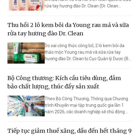
rửa tay hương đào Dr. Clean (Dr. Clean
Peach) sau khi phát hiện sản phẩm lưu
thông có công thức không đúng với hồ sơ đã
Thu hồi 2 lô kem bôi da Young rau má và sữa
công bố.
rửa tay hương đào Dr. Clean
Do sai công thức công bố, 2 lô kem bôi da
thảo mộc Young rau má và sữa rửa tay
hương đào Dr. Clean bị Cục Quản lý Dược (Bộ
Y tế) tuyên bố đình chỉ lưu hành trên toàn
quốc, buộc thu hồi và tiêu hủy.
Bộ Công thương: Kích cầu tiêu dùng, đảm
bảo chất lượng, thúc đẩy sản xuất
Theo Bộ Công Thương, Thông qua Chương
trình Khuyến mại tập trung quốc gia lần 1
năm 2026, các doanh nghiệp sẽ chủ động
thực hiện nhiều hoạt động khuyến mại với nội
dung đa dạng, hấp dẫn để người tiêu dùng
Tiếp tục giảm thuế xăng, dầu đến hết tháng 9
mua sắm được những sản phẩm hàng hóa,
dịch vụ đảm bảo chất lượng, giá cả phù hợp.