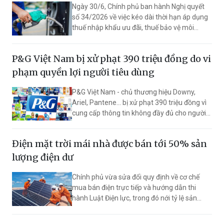
Ngày 30/6, Chính phủ ban hành Nghị quyết
số 34/2026 về việc kéo dài thời hạn áp dụng
thuế nhập khẩu ưu đãi, thuế bảo vệ môi
trường và thuế giá trị gia tăng đối với xăng,
dầu, nguyên liệu sản xuất xăng, dầu và nhiên
P&G Việt Nam bị xử phạt 390 triệu đồng do vi
liệu bay.
phạm quyền lợi người tiêu dùng
P&G Việt Nam - chủ thương hiệu Downy,
Ariel, Pantene... bị xử phạt 390 triệu đồng vì
cung cấp thông tin không đầy đủ cho người
tiêu dùng và đưa điều khoản không được
phép vào điều kiện giao dịch chung.
Điện mặt trời mái nhà được bán tới 50% sản
lượng điện dư
Chính phủ vừa sửa đổi quy định về cơ chế
mua bán điện trực tiếp và hướng dẫn thi
hành Luật Điện lực, trong đó nới tỷ lệ sản
lượng điện dư từ điện mặt trời mái nhà tự
sản, tự tiêu được phép mua bán từ tối đa