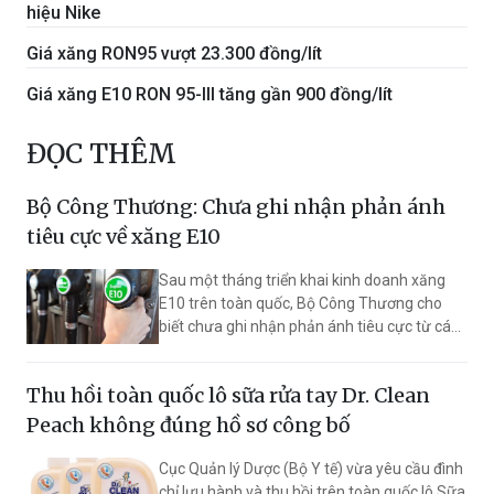
hiệu Nike
Giá xăng RON95 vượt 23.300 đồng/lít
Giá xăng E10 RON 95-III tăng gần 900 đồng/lít
ĐỌC THÊM
Bộ Công Thương: Chưa ghi nhận phản ánh
tiêu cực về xăng E10
Sau một tháng triển khai kinh doanh xăng
E10 trên toàn quốc, Bộ Công Thương cho
biết chưa ghi nhận phản ánh tiêu cực từ các
doanh nghiệp về chất lượng nhiên liệu hoặc
ảnh hưởng của xăng E10 đến hiệu suất vận
Thu hồi toàn quốc lô sữa rửa tay Dr. Clean
hành, độ bền động cơ.
Peach không đúng hồ sơ công bố
Cục Quản lý Dược (Bộ Y tế) vừa yêu cầu đình
chỉ lưu hành và thu hồi trên toàn quốc lô Sữa