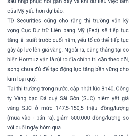
sau nhịp phục hồi gần đây và khi dữ liệu việc làm
của Mỹ yếu hơn dự báo.
TD Securities cũng cho rằng thị trường vẫn kỳ
vọng Cục Dự trữ Liên bang Mỹ (Fed) sẽ tiếp tục
tăng lãi suất trước cuối năm, yếu tố có thể tiếp tục
gây áp lực lên giá vàng. Ngoài ra, căng thẳng tại eo
biển Hormuz vẫn là rủi ro địa chính trị cần theo dõi,
song chưa đủ để tạo động lực tăng bền vững cho
kim loại quý.
Tại thị trường trong nước, cập nhật lúc 8h40, Công
ty Vàng bạc Đá quý Sài Gòn (SJC) niêm yết giá
vàng SJC ở mức 147,5-150,5 triệu đồng/lượng
(mua vào - bán ra), giảm 500.000 đồng/lượng so
với cuối ngày hôm qua.