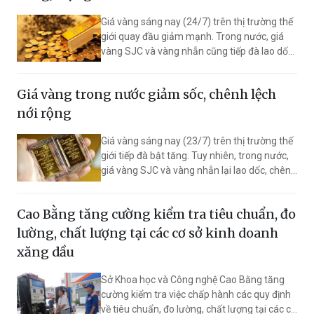
Giá vàng sáng nay (24/7) trên thị trường thế
giới quay đầu giảm mạnh. Trong nước, giá
vàng SJC và vàng nhẫn cũng tiếp đà lao dốc,
chênh lệch mua - bán ở mức 5 triệu
đồng/lượng.
Giá vàng trong nước giảm sốc, chênh lệch
nới rộng
Giá vàng sáng nay (23/7) trên thị trường thế
giới tiếp đà bật tăng. Tuy nhiên, trong nước,
giá vàng SJC và vàng nhẫn lại lao dốc, chênh
lệch mua vào - bán ra nới rộng lên tới 5 triệu
đồng/lượng.
Cao Bằng tăng cường kiểm tra tiêu chuẩn, đo
lường, chất lượng tại các cơ sở kinh doanh
xăng dầu
Sở Khoa học và Công nghệ Cao Bằng tăng
cường kiểm tra việc chấp hành các quy định
về tiêu chuẩn, đo lường, chất lượng tại các cơ