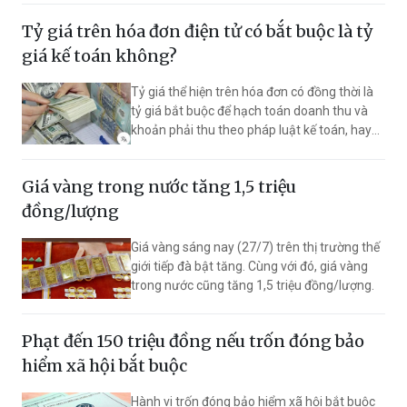
hàng trên sàn thương mại điện tử, lập hóa
Tỷ giá trên hóa đơn điện tử có bắt buộc là tỷ
đơn ban đêm, xử lý hóa đơn sai và truyền dữ
liệu cho cơ quan thuế. Đây là những nội dung
giá kế toán không?
hộ, cá nhân kinh doanh cần nắm rõ để thực
hiện đúng quy định.
Tỷ giá thể hiện trên hóa đơn có đồng thời là
tỷ giá bắt buộc để hạch toán doanh thu và
khoản phải thu theo pháp luật kế toán, hay
chỉ phục vụ mục đích quản lý thuế?
Giá vàng trong nước tăng 1,5 triệu
đồng/lượng
Giá vàng sáng nay (27/7) trên thị trường thế
giới tiếp đà bật tăng. Cùng với đó, giá vàng
trong nước cũng tăng 1,5 triệu đồng/lượng.
Phạt đến 150 triệu đồng nếu trốn đóng bảo
hiểm xã hội bắt buộc
Hành vi trốn đóng bảo hiểm xã hội bắt buộc