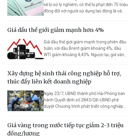
sẽ bị xử lý nghiêm, có thể bị phạt đến 75 triệu
đồng đối với người sử dụng lao động là cá
nhân và lên đến 150 triệu đồng với tổ chức vi
phạm.
Giá dầu thế giới giảm mạnh hơn 4%
Giá dầu thế giới giảm mạnh trong phiên đầu
tuần, với dầu Brent giảm khoảng 4%, dầu
WTI giảm khoảng 4,43%. Ngược lại, giá xăng
dầu trong nước điều chỉnh tăng đồng loạt.
Xây dựng hệ sinh thái công nghiệp hỗ trợ,
thúc đẩy liên kết doanh nghiệp
Ngày 23/7, UBND thành phố Hải Phòng ban
hành Quyết định số 2843/QĐ-UBND phê
duyệt Chương trình phát triển công nghiệp
hỗ trợ giai đoạn 2026 - 2035 trên địa bàn
thành phố, thay thế Quyết định số 4297/QĐ-
Giá vàng trong nước tiếp tục giảm 2-3 triệu
UBND ngày 13/12/2022.
đồng/lượng