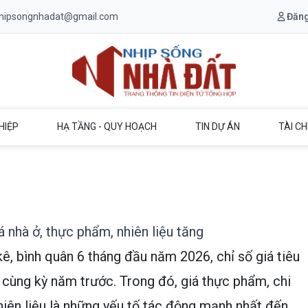
.nhipsongnhadat@gmail.com
Đăng
Trang chủ Nhịp Sống Nhà Đất
HIỆP
HẠ TẦNG - QUY HOẠCH
TIN DỰ ÁN
TÀI CH
 nhà ở, thực phẩm, nhiên liệu tăng
ê, bình quân 6 tháng đầu năm 2026, chỉ số giá tiêu
 cùng kỳ năm trước. Trong đó, giá thực phẩm, chi
nhiên liệu là những yếu tố tác động mạnh nhất đến