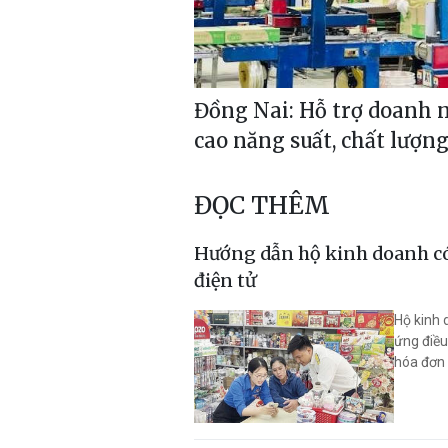
Đồng Nai: Hỗ trợ doanh 
cao năng suất, chất lượn
ĐỌC THÊM
Hướng dẫn hộ kinh doanh có
điện tử
Hộ kinh 
ứng điều
hóa đơn 
tính tiền