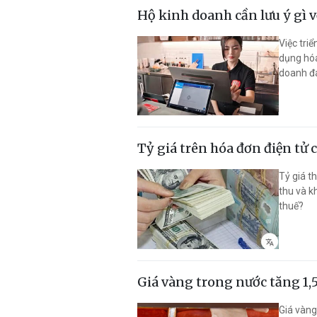
Hộ kinh doanh cần lưu ý gì v
Việc tri
dụng hóa
doanh đa
lý hóa đ
nhân kin
Tỷ giá trên hóa đơn điện tử 
Tỷ giá t
thu và k
thuế?
Giá vàng trong nước tăng 1,
Giá vàng 