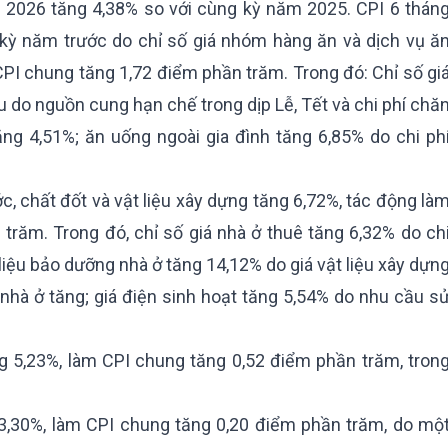
 2026 tăng 4,38% so với cùng kỳ năm 2025. CPI 6 thán
kỳ năm trước do chỉ số giá nhóm hàng ăn và dịch vụ ă
PI chung tăng 1,72 điểm phần trăm. Trong đó: Chỉ số gi
u do nguồn cung hạn chế trong dịp Lễ, Tết và chi phí chă
ăng 4,51%; ăn uống ngoài gia đình tăng 6,85% do chi ph
c, chất đốt và vật liệu xây dựng tăng 6,72%, tác động là
trăm. Trong đó, chỉ số giá nhà ở thuê tăng 6,32% do ch
t liệu bảo dưỡng nhà ở tăng 14,12% do giá vật liệu xây dựn
nhà ở tăng; giá điện sinh hoạt tăng 5,54% do nhu cầu s
g 5,23%, làm CPI chung tăng 0,52 điểm phần trăm, tron
 3,30%, làm CPI chung tăng 0,20 điểm phần trăm, do mộ