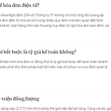
ề hóa đơn điện tử?
ển khai Nghị định 254 và Thông tư 91 không chỉ mở rộng đối tượng áp
 đơn điện tử mà còn bổ sung nhiều quy định mới liên quan đến kinh
 kênh, bán hàng trên sàn thương mại điện tử, lập hóa đơn ban đêm, xử
ơn sai và truyền dữ liệu cho cơ quan thuế. Đây là những nội dung hộ, cá
h doanh cần nắm rõ để thực hiện đúng quy định.
có bắt buộc là tỷ giá kế toán không?
hể hiện trên hóa đơn có đồng thời là tỷ giá bắt buộc để hạch toán doanh
hoản phải thu theo pháp luật kế toán, hay chỉ phục vụ mục đích quản lý
5 triệu đồng/lượng
sáng nay (27/7) trên thị trường thế giới tiếp đà bật tăng. Cùng với đó, gi