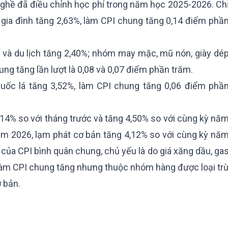
 nghề đã điều chỉnh học phí trong năm học 2025-2026. Ch
 gia đình tăng 2,63%, làm CPI chung tăng 0,14 điểm phầ
rí và du lịch tăng 2,40%; nhóm may mặc, mũ nón, giày dé
ng tăng lần lượt là 0,08 và 0,07 điểm phần trăm.
uốc lá tăng 3,52%, làm CPI chung tăng 0,06 điểm phầ
14% so với tháng trước và tăng 4,50% so với cùng kỳ nă
ăm 2026, lạm phát cơ bản tăng 4,12% so với cùng kỳ nă
của CPI bình quân chung, chủ yếu là do giá xăng dầu, ga
àm CPI chung tăng nhưng thuộc nhóm hàng được loại tr
 bản.